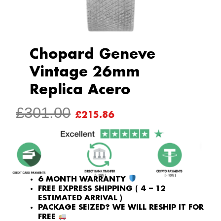
Chopard Geneve
Vintage 26mm
Replica Acero
ORIGINAL
CURRENT
£
301.00
£
215.86
PRICE
PRICE
WAS:
IS:
£301.00.
£215.86.
6 MONTH WARRANTY
FREE EXPRESS SHIPPING ( 4 – 12
ESTIMATED ARRIVAL )
PACKAGE SEIZED? WE WILL RESHIP IT FOR
FREE