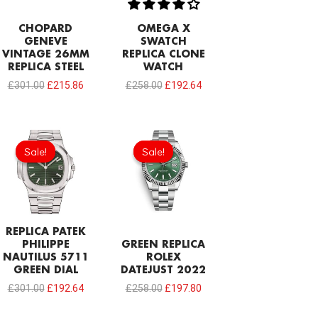
CHOPARD
OMEGA X
GENEVE
SWATCH
VINTAGE 26MM
REPLICA CLONE
REPLICA STEEL
WATCH
£
301.00
£
215.86
£
258.00
£
192.64
Original
Current
Original
Current
price
price
price
price
Sale!
Sale!
Sale!
Sale!
was:
is:
was:
is:
£301.00.
£192.64.
£258.00.
£197.80.
REPLICA PATEK
PHILIPPE
GREEN REPLICA
NAUTILUS 5711
ROLEX
GREEN DIAL
DATEJUST 2022
£
301.00
£
192.64
£
258.00
£
197.80