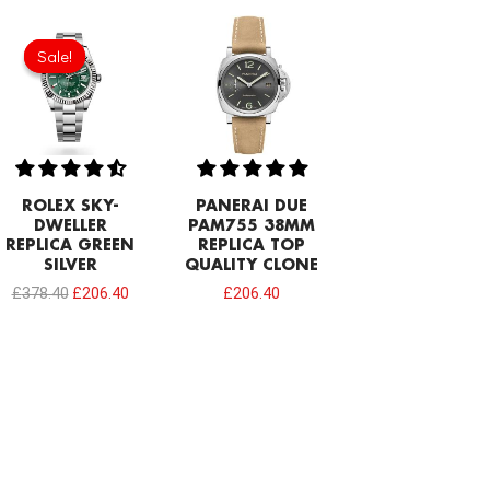
Original
Current
price
price
Sale!
Sale!
was:
is:
£378.40.
£206.40.
ROLEX SKY-
PANERAI DUE
DWELLER
PAM755 38MM
REPLICA GREEN
REPLICA TOP
SILVER
QUALITY CLONE
£
378.40
£
206.40
£
206.40