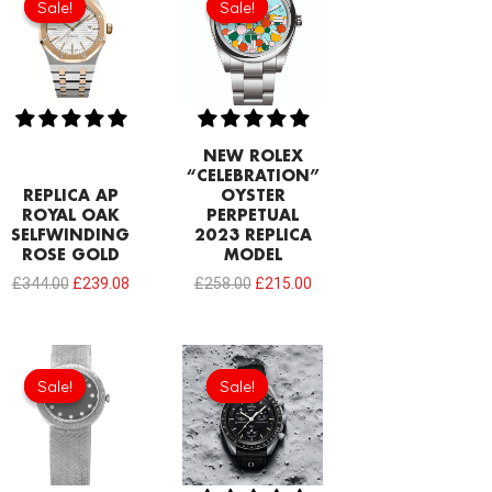
Sale!
Sale!
Sale!
Sale!
was:
is:
was:
is:
£344.00.
£239.08.
£258.00.
£215.00.
NEW ROLEX
“CELEBRATION”
REPLICA AP
OYSTER
ROYAL OAK
PERPETUAL
SELFWINDING
2023 REPLICA
ROSE GOLD
MODEL
£
344.00
£
239.08
£
258.00
£
215.00
Original
Current
Original
Current
price
price
price
price
Sale!
Sale!
Sale!
Sale!
was:
is:
was:
is:
£301.00.
£215.86.
£258.00.
£192.64.