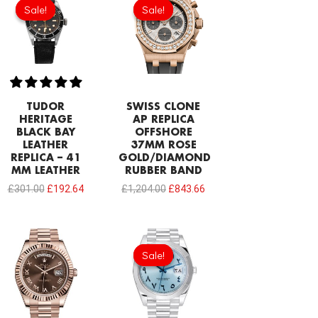
price
price
price
price
Sale!
Sale!
Sale!
Sale!
was:
is:
was:
is:
£301.00.
£192.64.
£1,204.00.
£843.66.
TUDOR
SWISS CLONE
HERITAGE
AP REPLICA
BLACK BAY
OFFSHORE
LEATHER
37MM ROSE
REPLICA – 41
GOLD/DIAMOND
MM LEATHER
RUBBER BAND
£
301.00
£
192.64
£
1,204.00
£
843.66
Original
Current
price
price
Sale!
Sale!
was:
is:
£1,032.00.
£817.00.