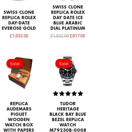
SWISS CLONE
SWISS CLONE
REPLICA ROLEX
REPLICA ROLEX
DAY DATE ICE
DAY-DATE
BLUE ARABIC
EVEROSE GOLD
DIAL PLATINUM
£
1,032.00
£
1,032.00
£
817.00
Original
Current
Original
Current
price
price
price
price
Sale!
Sale!
Sale!
Sale!
was:
is:
was:
is:
£154.80.
£68.80.
£301.00.
£192.64.
REPLICA
TUDOR
AUDEMARS
HERITAGE
PIGUET
BLACK BAY BLUE
WOODEN
BEZEL REPLICA
WATCH BOX
WATCH
WITH PAPERS
M79230B-0008