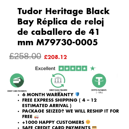
Tudor Heritage Black
Bay Réplica de reloj
de caballero de 41
mm M79730-0005
ORIGINAL
CURRENT
£
258.00
£
208.12
PRICE
PRICE
WAS:
IS:
£258.00.
£208.12.
6 MONTH WARRANTY
FREE EXPRESS SHIPPING ( 4 – 12
ESTIMATED ARRIVAL )
PACKAGE SEIZED? WE WILL RESHIP IT FOR
FREE
+1000 HAPPY CUSTOMERS
SAFE CREDIT CARD PAYMENTS