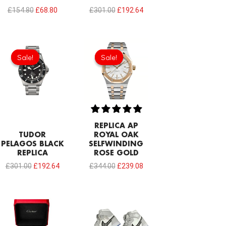
£
154.80
£
68.80
£
301.00
£
192.64
Original
Current
Original
Current
price
price
price
price
Sale!
Sale!
Sale!
Sale!
was:
is:
was:
is:
£301.00.
£192.64.
£344.00.
£239.08.
REPLICA AP
TUDOR
ROYAL OAK
PELAGOS BLACK
SELFWINDING
REPLICA
ROSE GOLD
£
301.00
£
192.64
£
344.00
£
239.08