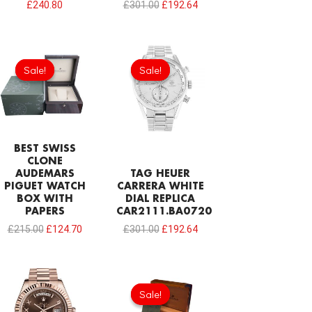
£
240.80
£
301.00
£
192.64
Original
Current
Original
Current
price
price
price
price
Sale!
Sale!
Sale!
Sale!
was:
is:
was:
is:
£215.00.
£124.70.
£301.00.
£192.64.
BEST SWISS
CLONE
AUDEMARS
TAG HEUER
PIGUET WATCH
CARRERA WHITE
BOX WITH
DIAL REPLICA
PAPERS
CAR2111.BA0720
£
215.00
£
124.70
£
301.00
£
192.64
Original
Current
price
price
Sale!
Sale!
was:
is:
£154.80.
£68.80.