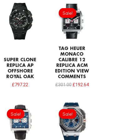
Original
Current
price
price
Sale!
Sale!
was:
is:
£301.00.
£192.64.
TAG HEUER
MONACO
SUPER CLONE
CALIBRE 12
REPLICA AP
REPLICA ACM
OFFSHORE
EDITION VIEW
ROYAL OAK
COMMENTS
£
797.22
£
301.00
£
192.64
Original
Current
Original
Current
price
price
price
price
Sale!
Sale!
Sale!
Sale!
was:
is:
was:
is:
£301.00.
£192.64.
£1,032.00.
£817.00.