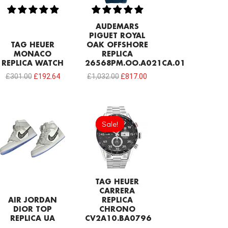
AUDEMARS
PIGUET ROYAL
TAG HEUER
OAK OFFSHORE
MONACO
REPLICA
REPLICA WATCH
26568PM.OO.A021CA.01
£
301.00
£
192.64
£
1,032.00
£
817.00
Original
Current
price
price
Sale!
Sale!
was:
is:
£301.00.
£192.64.
TAG HEUER
CARRERA
AIR JORDAN
REPLICA
DIOR TOP
CHRONO
REPLICA UA
CV2A10.BA0796