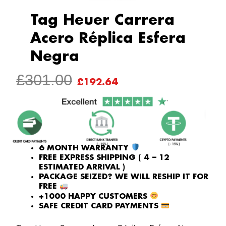
Tag Heuer Carrera
Acero Réplica Esfera
Negra
ORIGINAL
CURRENT
£
301.00
£
192.64
PRICE
PRICE
WAS:
IS:
£301.00.
£192.64.
6 MONTH WARRANTY
FREE EXPRESS SHIPPING ( 4 – 12
ESTIMATED ARRIVAL )
PACKAGE SEIZED? WE WILL RESHIP IT FOR
FREE
+1000 HAPPY CUSTOMERS
SAFE CREDIT CARD PAYMENTS