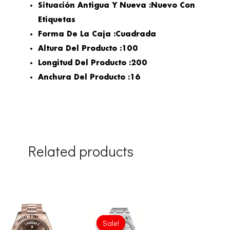
Situación Antigua Y Nueva :
Nuevo Con
Etiquetas
Forma De La Caja :
Cuadrada
Altura Del Producto :
100
Longitud Del Producto :
200
Anchura Del Producto :
16
Related products
Original
Current
price
price
Sale!
Sale!
was:
is: