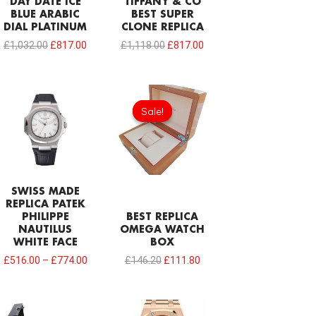
DAY DATE ICE
TIFFANY & CO
BLUE ARABIC
BEST SUPER
DIAL PLATINUM
CLONE REPLICA
£
1,032.00
£
817.00
£
1,118.00
£
817.00
Original
Current
price
price
Sale!
Sale!
was:
is:
£146.20.
£111.80.
SWISS MADE
REPLICA PATEK
PHILIPPE
BEST REPLICA
NAUTILUS
OMEGA WATCH
WHITE FACE
BOX
£
516.00
–
£
774.00
£
146.20
£
111.80