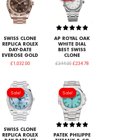
£344.00.
£234.78.
SWISS CLONE
AP ROYAL OAK
REPLICA ROLEX
WHITE DIAL
DAY-DATE
BEST SWISS
EVEROSE GOLD
CLONE
£
1,032.00
£
344.00
£
234.78
Original
Current
Original
Current
price
price
price
price
Sale!
Sale!
Sale!
Sale!
was:
is:
was:
is:
£1,032.00.
£817.00.
£1,118.00.
£817.00.
SWISS CLONE
REPLICA ROLEX
PATEK PHILIPPE