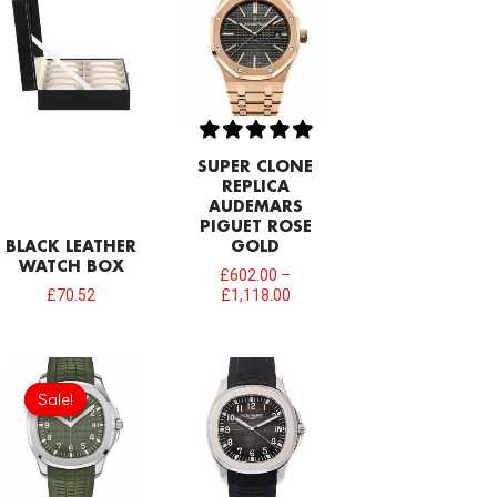
SUPER CLONE
REPLICA
AUDEMARS
PIGUET ROSE
BLACK LEATHER
GOLD
WATCH BOX
£
602.00
–
£
70.52
£
1,118.00
Original
Current
price
price
Sale!
Sale!
was:
is:
£1,118.00.
£817.00.