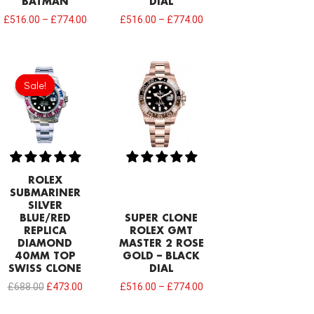
BATMAN
DIAL
£
516.00
–
£
774.00
£
516.00
–
£
774.00
Original
Current
price
price
Sale!
Sale!
was:
is:
£688.00.
£473.00.
ROLEX
SUBMARINER
SILVER
BLUE/RED
SUPER CLONE
REPLICA
ROLEX GMT
DIAMOND
MASTER 2 ROSE
40MM TOP
GOLD – BLACK
SWISS CLONE
DIAL
£
688.00
£
473.00
£
516.00
–
£
774.00