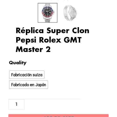
Réplica Super Clon
Pepsi Rolex GMT
Master 2
Réplica
Quality
Super
Fabricación suiza
Clon
Pepsi
Fabricado en Japón
Rolex
GMT
Master
2