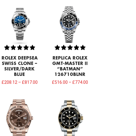
ROLEX DEEPSEA
REPLICA ROLEX
SWISS CLONE –
GMT-MASTER II
SILVER/DARK
“BATMAN”
BLUE
126710BLNR
£
208.12
–
£
817.00
£
516.00
–
£
774.00