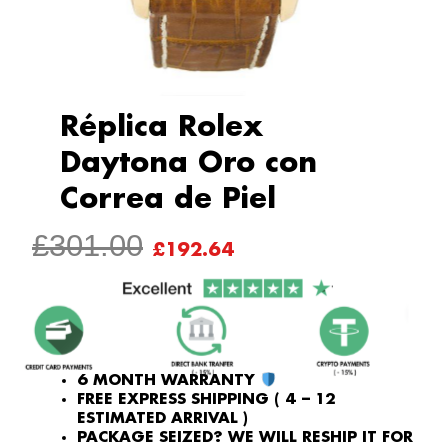
Réplica Rolex
Daytona Oro con
Correa de Piel
ORIGINAL
CURRENT
£
301.00
£
192.64
PRICE
PRICE
WAS:
IS:
£301.00.
£192.64.
6 MONTH WARRANTY
FREE EXPRESS SHIPPING ( 4 – 12
ESTIMATED ARRIVAL )
PACKAGE SEIZED? WE WILL RESHIP IT FOR