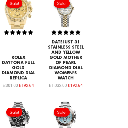
Sale!
Sale!
Sale!
Sale!
was:
is:
was:
is:
£301.00.
£192.64.
£1,032.00.
£192.64.
DATEJUST 31
STAINLESS STEEL
AND YELLOW
ROLEX
GOLD MOTHER
DAYTONA FULL
OF PEARL
GOLD
DIAMOND DIAL
DIAMOND DIAL
WOMEN’S
REPLICA
WATCH
£
301.00
£
192.64
£
1,032.00
£
192.64
Original
Current
Original
Current
price
price
price
price
Sale!
Sale!
Sale!
Sale!
was:
is:
was:
is:
£258.00.
£192.64.
£301.00.
£215.86.