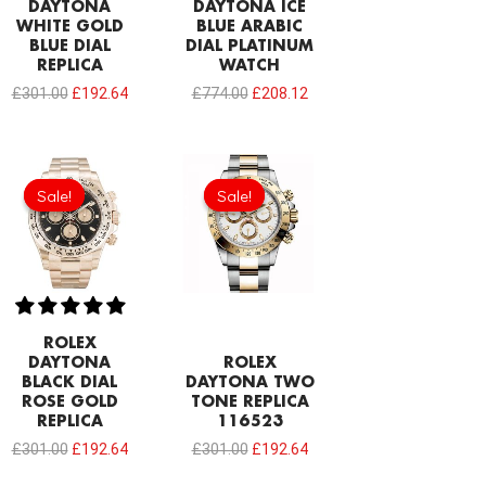
DAYTONA
DAYTONA ICE
WHITE GOLD
BLUE ARABIC
BLUE DIAL
DIAL PLATINUM
REPLICA
WATCH
£
301.00
£
192.64
£
774.00
£
208.12
Original
Current
Original
Current
price
price
price
price
Sale!
Sale!
Sale!
Sale!
was:
is:
was:
is:
£301.00.
£192.64.
£301.00.
£192.64.
ROLEX
DAYTONA
ROLEX
BLACK DIAL
DAYTONA TWO
ROSE GOLD
TONE REPLICA
REPLICA
116523
£
301.00
£
192.64
£
301.00
£
192.64