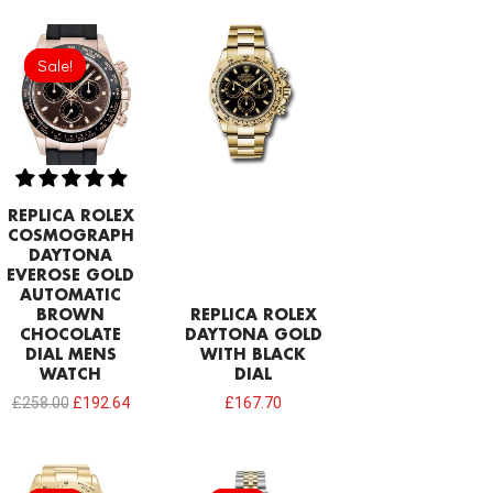
Original
Current
price
price
Sale!
Sale!
was:
is:
£258.00.
£192.64.
REPLICA ROLEX
COSMOGRAPH
DAYTONA
EVEROSE GOLD
AUTOMATIC
BROWN
REPLICA ROLEX
CHOCOLATE
DAYTONA GOLD
DIAL MENS
WITH BLACK
WATCH
DIAL
£
258.00
£
192.64
£
167.70
Original
Current
Original
Current
price
price
price
price