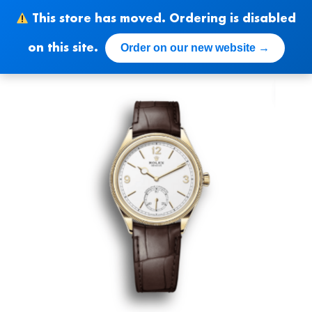
Skip
This store has moved. Ordering is disabled
to
content
Order on our new website →
on this site.