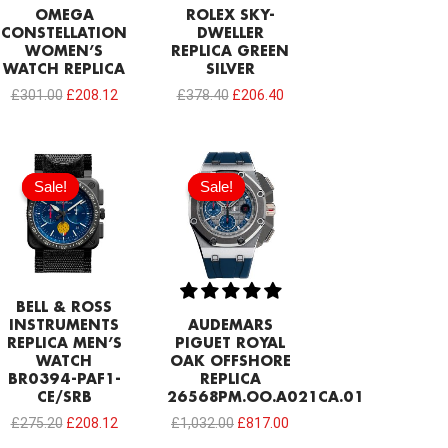
OMEGA
ROLEX SKY-
CONSTELLATION
DWELLER
WOMEN’S
REPLICA GREEN
WATCH REPLICA
SILVER
£
301.00
£
208.12
£
378.40
£
206.40
Original
Current
Original
Current
price
price
price
price
Sale!
Sale!
Sale!
Sale!
was:
is:
was:
is:
£275.20.
£208.12.
£1,032.00.
£817.00.
BELL & ROSS
INSTRUMENTS
AUDEMARS
REPLICA MEN’S
PIGUET ROYAL
WATCH
OAK OFFSHORE
BR0394-PAF1-
REPLICA
CE/SRB
26568PM.OO.A021CA.01
£
275.20
£
208.12
£
1,032.00
£
817.00