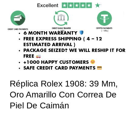
PRICE
PRICE
WAS:
IS:
piel
£1,032.00.
£817.00.
de
caimán
quantity
6 MONTH WARRANTY
FREE EXPRESS SHIPPING ( 4 – 12
ESTIMATED ARRIVAL )
PACKAGE SEIZED? WE WILL RESHIP IT FOR
FREE
+1000 HAPPY CUSTOMERS
SAFE CREDIT CARD PAYMENTS
Réplica Rolex 1908: 39 Mm,
Oro Amarillo Con Correa De
Piel De Caimán