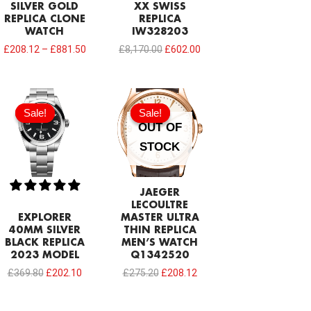
SILVER GOLD
XX SWISS
REPLICA CLONE
REPLICA
WATCH
IW328203
£
208.12
–
£
881.50
£
8,170.00
£
602.00
Original
Current
Original
Current
price
price
price
price
Sale!
Sale!
Sale!
Sale!
was:
is:
was:
is:
OUT OF
£369.80.
£202.10.
£275.20.
£208.12.
STOCK
JAEGER
LECOULTRE
EXPLORER
MASTER ULTRA
40MM SILVER
THIN REPLICA
BLACK REPLICA
MEN’S WATCH
2023 MODEL
Q1342520
£
369.80
£
202.10
£
275.20
£
208.12