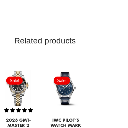
Related products
Original
Current
price
price
Sale!
Sale!
Sale!
Sale!
was:
is:
£8,170.00.
£602.00.
2023 GMT-
IWC PILOT’S
MASTER 2
WATCH MARK