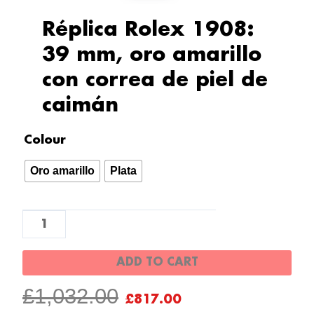
Réplica Rolex 1908:
39 mm, oro amarillo
con correa de piel de
caimán
Réplica
Colour
Rolex
Oro amarillo
Plata
1908:
39
mm,
oro
amarillo
ADD TO CART
con
ORIGINAL
CURRENT
£
1,032.00
correa
£
817.00
de