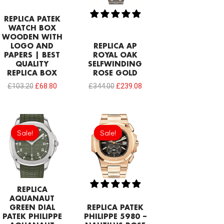
REPLICA PATEK
WATCH BOX
WOODEN WITH
LOGO AND
REPLICA AP
PAPERS | BEST
ROYAL OAK
QUALITY
SELFWINDING
REPLICA BOX
ROSE GOLD
£
103.20
£
68.80
£
344.00
£
239.08
Original
Current
Original
Current
price
price
price
price
Sale!
Sale!
Sale!
Sale!
was:
is:
was:
is:
£344.00.
£208.12.
£301.00.
£192.64.
REPLICA
AQUANAUT
GREEN DIAL
REPLICA PATEK
PATEK PHILIPPE
PHILIPPE 5980 –