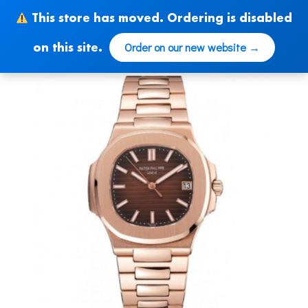
Skip
This store has moved. Ordering is disabled
to
content
Order on our new website →
on this site.