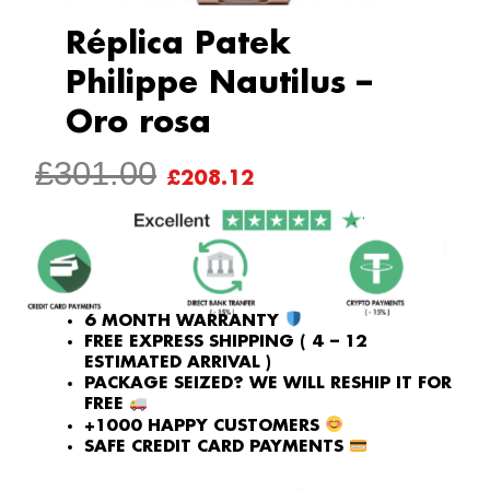
Réplica Patek
Philippe Nautilus –
Oro rosa
ORIGINAL
CURRENT
£
301.00
£
208.12
PRICE
PRICE
WAS:
IS:
£301.00.
£208.12.
6 MONTH WARRANTY
FREE EXPRESS SHIPPING ( 4 – 12
ESTIMATED ARRIVAL )
PACKAGE SEIZED? WE WILL RESHIP IT FOR
FREE
+1000 HAPPY CUSTOMERS
SAFE CREDIT CARD PAYMENTS