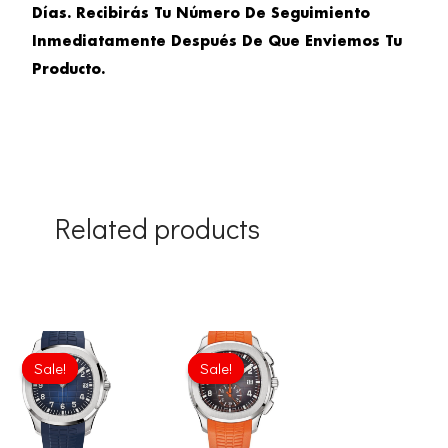
Días. Recibirás Tu Número De Seguimiento
Inmediatamente Después De Que Enviemos Tu
Producto.
Related products
Original
Current
Original
Current
price
price
price
price
Sale!
Sale!
Sale!
Sale!
was:
is:
was:
is:
£301.00.
£208.12.
£301.00.
£208.12.