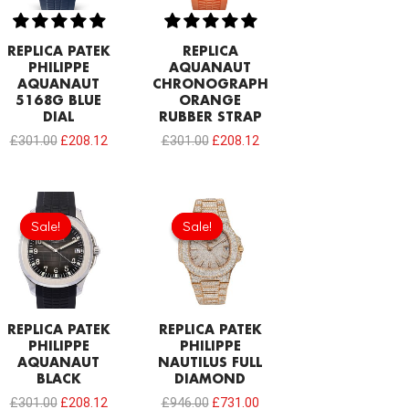
REPLICA PATEK
REPLICA
PHILIPPE
AQUANAUT
AQUANAUT
CHRONOGRAPH
5168G BLUE
ORANGE
DIAL
RUBBER STRAP
£
301.00
£
208.12
£
301.00
£
208.12
Original
Current
Original
Current
price
price
price
price
Sale!
Sale!
Sale!
Sale!
was:
is:
was:
is:
£301.00.
£208.12.
£946.00.
£731.00.
REPLICA PATEK
REPLICA PATEK
PHILIPPE
PHILIPPE
AQUANAUT
NAUTILUS FULL
BLACK
DIAMOND
£
301.00
£
208.12
£
946.00
£
731.00