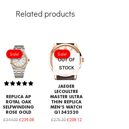
Related products
Original
Current
Original
Current
price
price
price
price
Sale!
Sale!
Sale!
Sale!
was:
is:
was:
is:
OUT OF
£344.00.
£239.08.
£275.20.
£208.12.
STOCK
JAEGER
LECOULTRE
REPLICA AP
MASTER ULTRA
ROYAL OAK
THIN REPLICA
SELFWINDING
MEN’S WATCH
ROSE GOLD
Q1342520
£
344.00
£
239.08
£
275.20
£
208.12