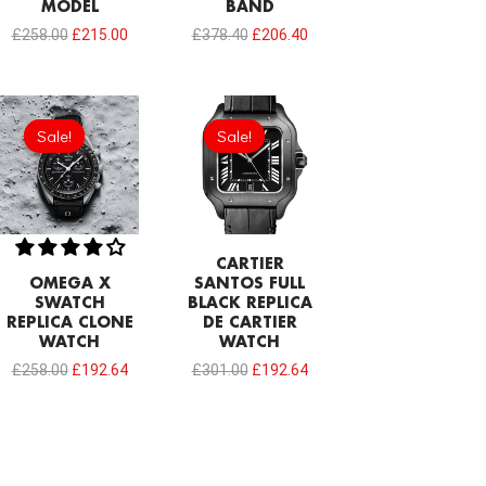
MODEL
BAND
£
258.00
£
215.00
£
378.40
£
206.40
Original
Current
Original
Current
price
price
price
price
Sale!
Sale!
Sale!
Sale!
was:
is:
was:
is:
£258.00.
£192.64.
£301.00.
£192.64.
CARTIER
OMEGA X
SANTOS FULL
SWATCH
BLACK REPLICA
REPLICA CLONE
DE CARTIER
WATCH
WATCH
£
258.00
£
192.64
£
301.00
£
192.64