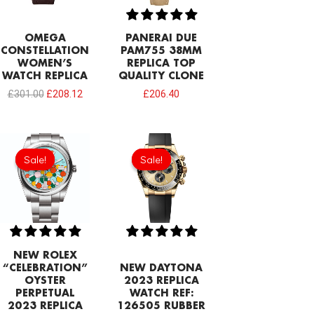
OMEGA
PANERAI DUE
CONSTELLATION
PAM755 38MM
WOMEN’S
REPLICA TOP
WATCH REPLICA
QUALITY CLONE
£
301.00
£
208.12
£
206.40
Original
Current
Original
Current
price
price
price
price
Sale!
Sale!
Sale!
Sale!
was:
is:
was:
is:
£258.00.
£215.00.
£378.40.
£206.40.
NEW ROLEX
“CELEBRATION”
NEW DAYTONA
OYSTER
2023 REPLICA
PERPETUAL
WATCH REF:
2023 REPLICA
126505 RUBBER