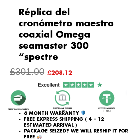
Réplica del
cronómetro maestro
coaxial Omega
seamaster 300
“spectre
ORIGINAL
CURRENT
£
301.00
£
208.12
PRICE
PRICE
WAS:
IS:
£301.00.
£208.12.
6 MONTH WARRANTY
FREE EXPRESS SHIPPING ( 4 – 12
ESTIMATED ARRIVAL )
PACKAGE SEIZED? WE WILL RESHIP IT FOR
FREE