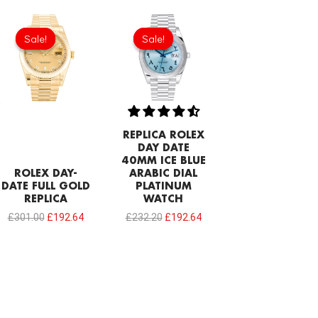
Original
Current
Original
Current
price
price
price
price
Sale!
Sale!
Sale!
Sale!
was:
is:
was:
is:
£301.00.
£192.64.
£232.20.
£192.64.
REPLICA ROLEX
DAY DATE
40MM ICE BLUE
ROLEX DAY-
ARABIC DIAL
DATE FULL GOLD
PLATINUM
REPLICA
WATCH
£
301.00
£
192.64
£
232.20
£
192.64