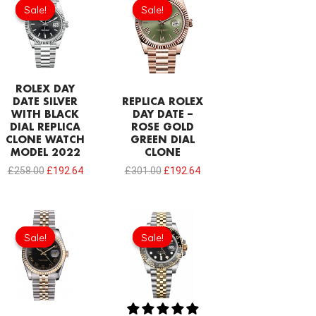
price
price
price
price
Sale!
Sale!
Sale!
Sale!
was:
is:
was:
is:
£258.00.
£192.64.
£301.00.
£192.64.
ROLEX DAY
DATE SILVER
REPLICA ROLEX
WITH BLACK
DAY DATE –
DIAL REPLICA
ROSE GOLD
CLONE WATCH
GREEN DIAL
MODEL 2022
CLONE
£
258.00
£
192.64
£
301.00
£
192.64
Original
Current
price
price
Sale!
Sale!
Sale!
Sale!
was:
is:
£1,032.00.
£559.00.