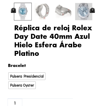
Réplica de reloj Rolex
Day Date 40mm Azul
Hielo Esfera Árabe
Platino
Réplica
Bracelet
de
Pulsera Presidencial
reloj
Rolex
Pulsera Oyster
Day
Date
40mm