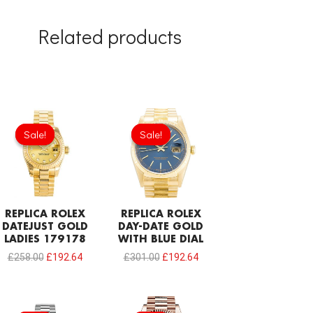
Related products
Original
Current
Original
Current
price
price
price
price
Sale!
Sale!
Sale!
Sale!
was:
is:
was:
is:
£258.00.
£192.64.
£301.00.
£192.64.
REPLICA ROLEX
REPLICA ROLEX
DATEJUST GOLD
DAY-DATE GOLD
LADIES 179178
WITH BLUE DIAL
£
258.00
£
192.64
£
301.00
£
192.64
Original
Current
Original
Current