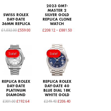
2023 GMT-
MASTER 2
SWISS ROLEX
SILVER GOLD
DAY-DATE
REPLICA CLONE
36MM REPLICA
WATCH
£
1,032.00
£
559.00
£
208.12
–
£
881.50
Original
Current
Original
Current
price
price
price
price
Sale!
Sale!
Sale!
Sale!
was:
is:
was:
is:
£301.00.
£192.64.
£249.40.
£206.40.
REPLICA ROLEX
REPLICA ROLEX
DAY-DATE
DAY-DATE 40
PLATINUM
BLUE DIAL 18K
DIAMOND
WHITE GOLD
£
301.00
£
192.64
£
249.40
£
206.40