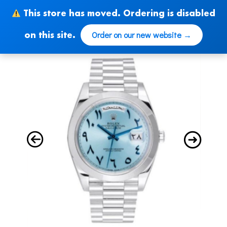
Skip
This store has moved. Ordering is disabled
to
content
Order on our new website →
on this site.