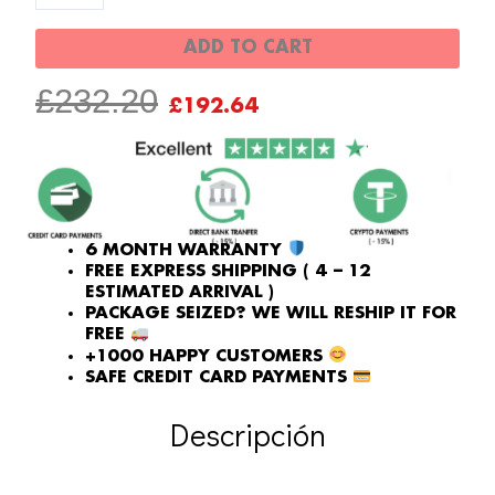
Azul
ADD TO CART
Hielo
Esfera
ORIGINAL
CURRENT
£
232.20
£
192.64
Árabe
PRICE
PRICE
Platino
WAS:
IS:
quantity
£232.20.
£192.64.
6 MONTH WARRANTY
FREE EXPRESS SHIPPING ( 4 – 12
ESTIMATED ARRIVAL )
PACKAGE SEIZED? WE WILL RESHIP IT FOR
FREE
+1000 HAPPY CUSTOMERS
SAFE CREDIT CARD PAYMENTS
Descripción