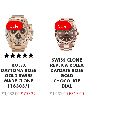
Original
Current
Original
Current
price
price
price
price
Sale!
Sale!
Sale!
Sale!
was:
is:
was:
is:
£1,032.00.
£797.22.
£1,032.00.
£817.00.
SWISS CLONE
ROLEX
REPLICA ROLEX
DAYTONA ROSE
DAYDATE ROSE
GOLD SWISS
GOLD
MADE CLONE
CHOCOLATE
116505/1
DIAL
£
1,032.00
£
797.22
£
1,032.00
£
817.00