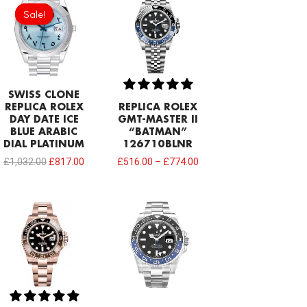
price
price
Sale!
Sale!
was:
is:
£1,032.00.
£817.00.
SWISS CLONE
REPLICA ROLEX
REPLICA ROLEX
DAY DATE ICE
GMT-MASTER II
BLUE ARABIC
“BATMAN”
DIAL PLATINUM
126710BLNR
£
1,032.00
£
817.00
£
516.00
–
£
774.00