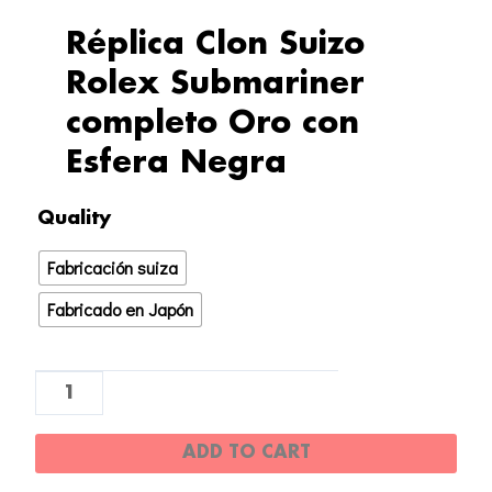
Réplica Clon Suizo
Rolex Submariner
completo Oro con
Esfera Negra
Réplica
Quality
Clon
Fabricación suiza
Suizo
Rolex
Fabricado en Japón
Submariner
completo
Oro
con
ADD TO CART
Esfera
Negra