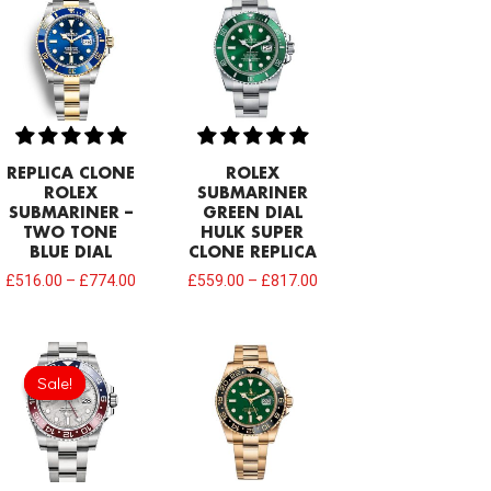
REPLICA CLONE
ROLEX
ROLEX
SUBMARINER
SUBMARINER –
GREEN DIAL
TWO TONE
HULK SUPER
BLUE DIAL
CLONE REPLICA
£
516.00
–
£
774.00
£
559.00
–
£
817.00
Original
Current
price
price
Sale!
Sale!
was:
is:
£1,032.00.
£749.92.