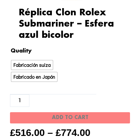
Réplica Clon Rolex
Submariner – Esfera
azul bicolor
Réplica
Quality
Clon
Fabricación suiza
Rolex
Submariner
Fabricado en Japón
-
Esfera
azul
bicolor
ADD TO CART
quantity
£
516.00
–
£
774.00