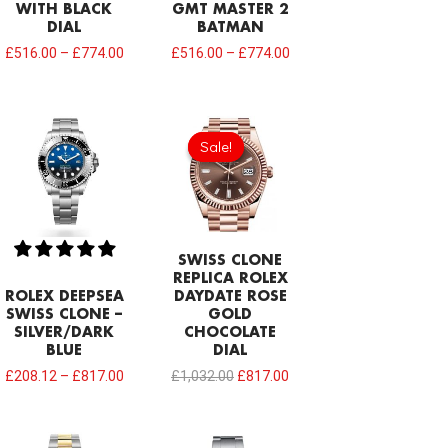
WITH BLACK
GMT MASTER 2
DIAL
BATMAN
£
516.00
–
£
774.00
£
516.00
–
£
774.00
Original
Current
price
price
Sale!
Sale!
was:
is:
£1,032.00.
£817.00.
SWISS CLONE
REPLICA ROLEX
ROLEX DEEPSEA
DAYDATE ROSE
SWISS CLONE –
GOLD
SILVER/DARK
CHOCOLATE
BLUE
DIAL
£
208.12
–
£
817.00
£
1,032.00
£
817.00