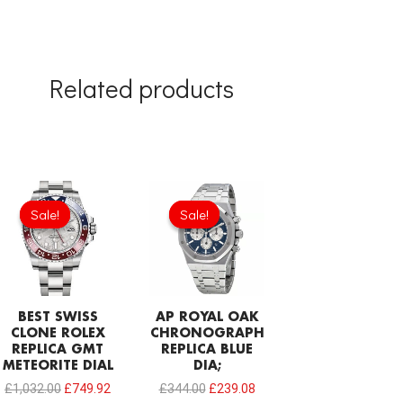
Related products
Original
Current
Original
Current
price
price
price
price
Sale!
Sale!
Sale!
Sale!
was:
is:
was:
is:
£1,032.00.
£749.92.
£344.00.
£239.08.
BEST SWISS
AP ROYAL OAK
CLONE ROLEX
CHRONOGRAPH
REPLICA GMT
REPLICA BLUE
METEORITE DIAL
DIA;
£
1,032.00
£
749.92
£
344.00
£
239.08