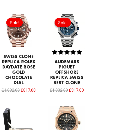
Original
Current
Original
Current
price
price
price
price
Sale!
Sale!
Sale!
Sale!
was:
is:
was:
is:
£1,032.00.
£817.00.
£1,032.00.
£817.00.
SWISS CLONE
REPLICA ROLEX
AUDEMARS
DAYDATE ROSE
PIGUET
GOLD
OFFSHORE
CHOCOLATE
REPLICA SWISS
DIAL
BEST CLONE
£
1,032.00
£
817.00
£
1,032.00
£
817.00