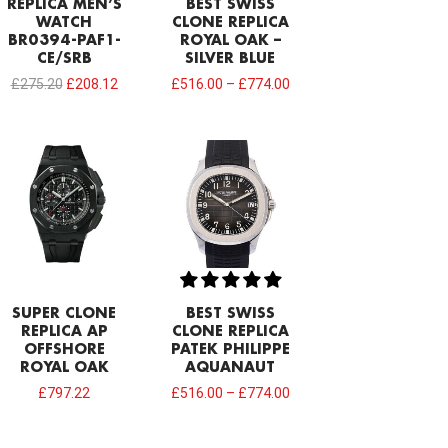
REPLICA MEN’S
BEST SWISS
WATCH
CLONE REPLICA
BR0394-PAF1-
ROYAL OAK –
CE/SRB
SILVER BLUE
£
275.20
£
208.12
£
516.00
–
£
774.00
SUPER CLONE
BEST SWISS
REPLICA AP
CLONE REPLICA
OFFSHORE
PATEK PHILIPPE
ROYAL OAK
AQUANAUT
£
797.22
£
516.00
–
£
774.00