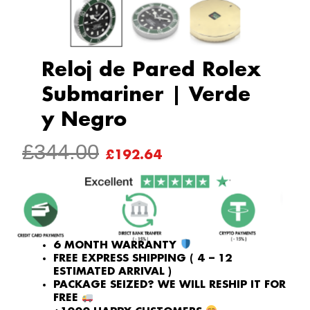
Reloj de Pared Rolex
Submariner | Verde
y Negro
ORIGINAL
CURRENT
£
344.00
£
192.64
PRICE
PRICE
WAS:
IS:
£344.00.
£192.64.
6 MONTH WARRANTY
FREE EXPRESS SHIPPING ( 4 – 12
ESTIMATED ARRIVAL )
PACKAGE SEIZED? WE WILL RESHIP IT FOR
FREE