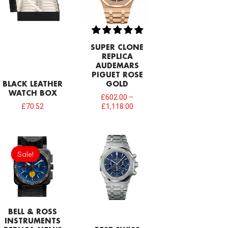
SUPER CLONE
REPLICA
AUDEMARS
PIGUET ROSE
BLACK LEATHER
GOLD
WATCH BOX
£
602.00
–
£
70.52
£
1,118.00
Original
Current
price
price
Sale!
Sale!
was:
is:
£275.20.
£208.12.
BELL & ROSS
INSTRUMENTS