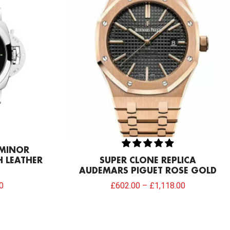
0.
£206.40.
UMINOR
H LEATHER
SUPER CLONE REPLICA
AUDEMARS PIGUET ROSE GOLD
0
£
602.00
–
£
1,118.00