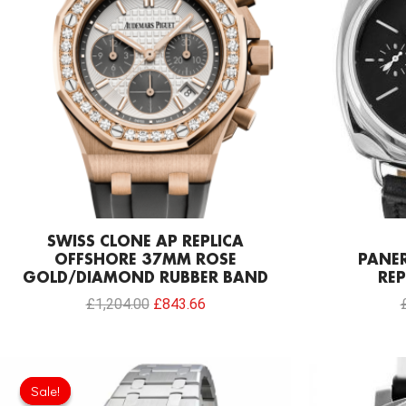
SWISS CLONE AP REPLICA
OFFSHORE 37MM ROSE
PANER
GOLD/DIAMOND RUBBER BAND
RE
£
1,204.00
£
843.66
Original
Current
price
price
Sale!
Sale!
was:
is: