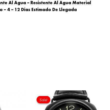
te Al Agua – Resistente Al Agua Material
o – 4 – 12 Días Estimado De Llegada
l
Current
Original
Current
price
price
price
Sale!
Sale!
is:
was:
is:
.00.
£913.32.
£301.00.
£206.40.