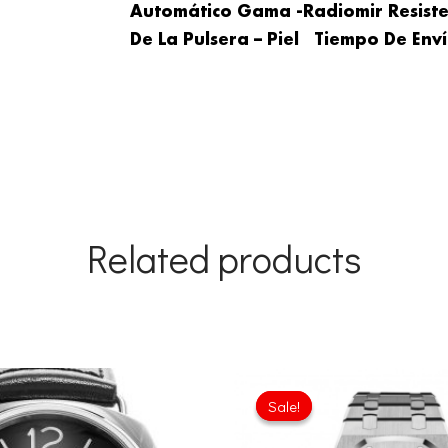
Automático Gama -Radiomir Resisten
De La Pulsera – Piel Tiempo De Enví
Related products
Original
Current
Origina
price
price
price
Sale!
Sale!
was:
is:
was:
£301.00.
£206.40.
£1,204