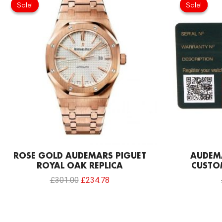
price
price
Sale!
Sale!
Sale!
Sale!
was:
is:
£301.00.
£234.78.
ROSE GOLD AUDEMARS PIGUET
AUDEMA
ROYAL OAK REPLICA
CUSTO
£
301.00
£
234.78