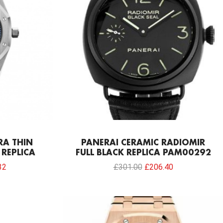
RA THIN
PANERAI CERAMIC RADIOMIR
REPLICA
FULL BLACK REPLICA PAM00292
32
£
301.00
£
206.40
Current
price
is: