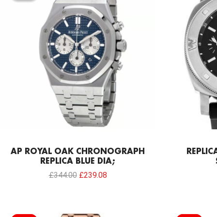
£344.00.
£239.08.
AP ROYAL OAK CHRONOGRAPH
REPLIC
REPLICA BLUE DIA;
£
344.00
£
239.08
Original
Current