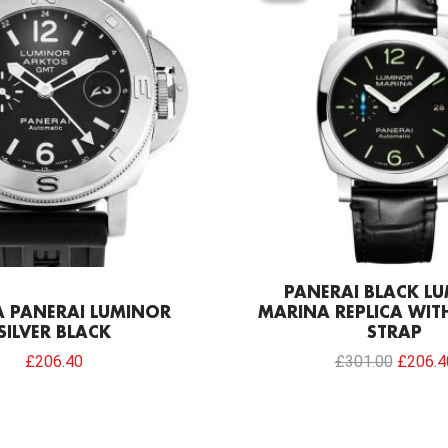
£301.0
PANERAI BLACK L
A PANERAI LUMINOR
MARINA REPLICA WIT
SILVER BLACK
STRAP
£
206.40
£
301.00
£
206.4
Original
Current