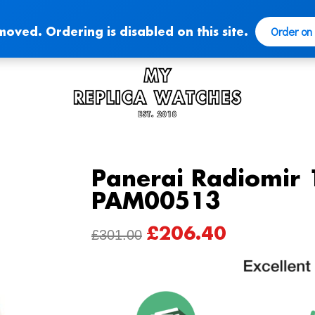
Order on
moved. Ordering is disabled on this site.
Panerai Radiomir 
PAM00513
£
206.40
ORIGINAL
CURRENT
£
301.00
PRICE
PRICE
WAS:
IS:
£301.00.
£206.40.