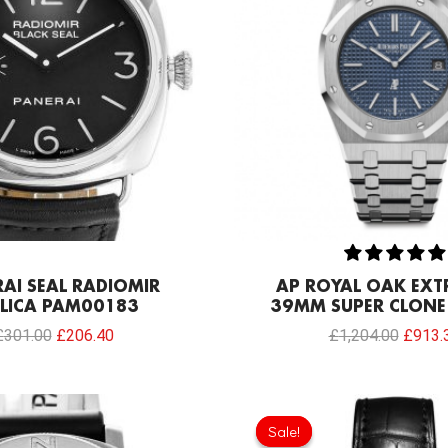
AI SEAL RADIOMIR
AP ROYAL OAK EXT
PLICA PAM00183
39MM SUPER CLONE 
£
301.00
£
206.40
£
1,204.00
£
913.
Original
price
Sale!
Sale!
was: