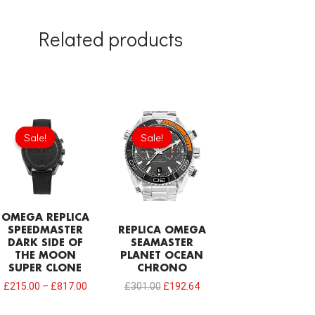
Related products
Original
Current
price
price
Sale!
Sale!
Sale!
Sale!
was:
is:
£301.00.
£192.64.
OMEGA REPLICA
SPEEDMASTER
REPLICA OMEGA
DARK SIDE OF
SEAMASTER
THE MOON
PLANET OCEAN
SUPER CLONE
CHRONO
£
215.00
–
£
817.00
£
301.00
£
192.64