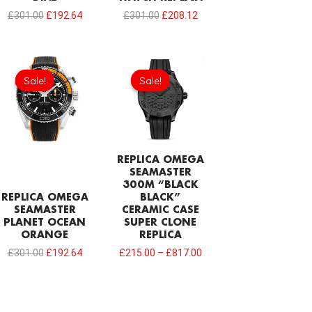
£
301.00
£
192.64
£
301.00
£
208.12
Original
Current
price
price
Sale!
Sale!
Sale!
Sale!
was:
is:
£301.00.
£192.64.
REPLICA OMEGA
SEAMASTER
300M “BLACK
REPLICA OMEGA
BLACK”
SEAMASTER
CERAMIC CASE
PLANET OCEAN
SUPER CLONE
ORANGE
REPLICA
£
301.00
£
192.64
£
215.00
–
£
817.00