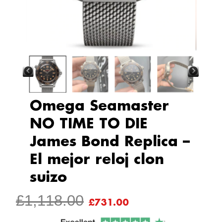
Omega Seamaster
NO TIME TO DIE
James Bond Replica –
El mejor reloj clon
suizo
ORIGINAL
CURRENT
£
1,118.00
£
731.00
PRICE
PRICE