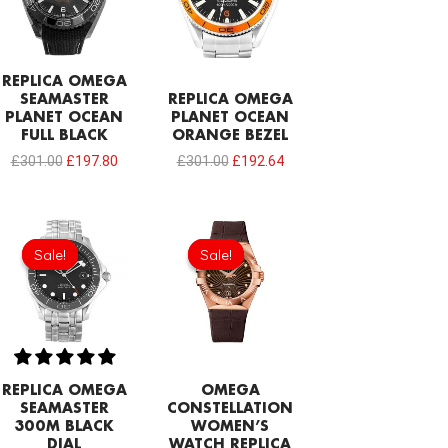
REPLICA OMEGA
SEAMASTER
REPLICA OMEGA
PLANET OCEAN
PLANET OCEAN
FULL BLACK
ORANGE BEZEL
£
301.00
£
197.80
£
301.00
£
192.64
Original
Current
Original
Current
price
price
price
price
Sale!
Sale!
Sale!
Sale!
was:
is:
was:
is:
£301.00.
£192.64.
£301.00.
£208.12.
REPLICA OMEGA
OMEGA
SEAMASTER
CONSTELLATION
300M BLACK
WOMEN’S
DIAL
WATCH REPLICA