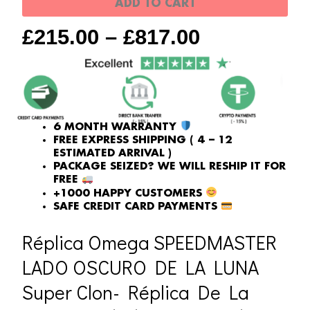
ADD TO CART
luna
£
215.00
–
£
817.00
Super
Clon
quantity
6 MONTH WARRANTY
FREE EXPRESS SHIPPING ( 4 – 12
ESTIMATED ARRIVAL )
PACKAGE SEIZED? WE WILL RESHIP IT FOR
FREE
+1000 HAPPY CUSTOMERS
SAFE CREDIT CARD PAYMENTS
Réplica Omega SPEEDMASTER
LADO OSCURO DE LA LUNA
Super Clon- Réplica De La