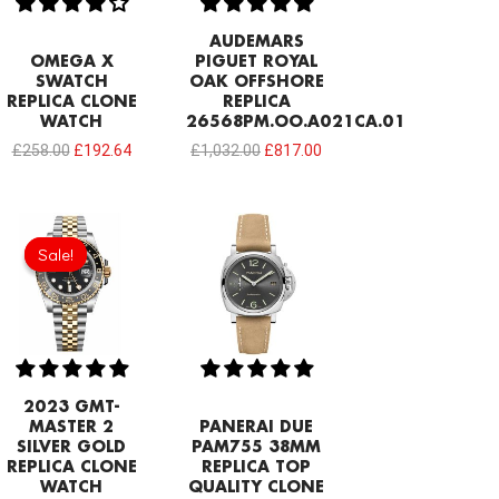
AUDEMARS
OMEGA X
PIGUET ROYAL
SWATCH
OAK OFFSHORE
REPLICA CLONE
REPLICA
WATCH
26568PM.OO.A021CA.01
£
258.00
£
192.64
£
1,032.00
£
817.00
Sale!
Sale!
2023 GMT-
MASTER 2
PANERAI DUE
SILVER GOLD
PAM755 38MM
REPLICA CLONE
REPLICA TOP
WATCH
QUALITY CLONE