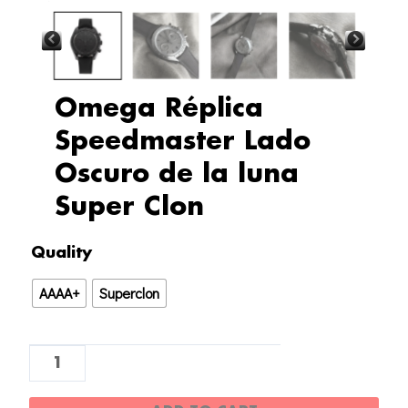
Omega Réplica
Speedmaster Lado
Oscuro de la luna
Super Clon
Omega
Quality
Réplica
AAAA+
Superclon
Speedmaster
Lado
Oscuro
de
la