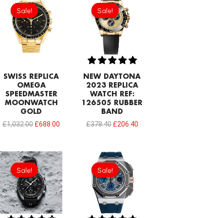
price
price
price
price
Sale!
Sale!
Sale!
Sale!
was:
is:
was:
is:
£1,032.00.
£688.00.
£378.40.
£206.40.
SWISS REPLICA
NEW DAYTONA
OMEGA
2023 REPLICA
SPEEDMASTER
WATCH REF:
MOONWATCH
126505 RUBBER
GOLD
BAND
£
1,032.00
£
688.00
£
378.40
£
206.40
Original
Current
Original
Current
price
price
price
price
Sale!
Sale!
Sale!
Sale!
was:
is:
was:
is:
£258.00.
£192.64.
£1,032.00.
£817.00.