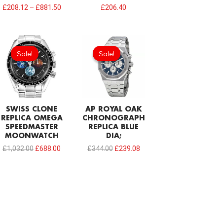
£
208.12
–
£
881.50
£
206.40
Original
Current
Original
Current
price
price
price
price
Sale!
Sale!
Sale!
Sale!
was:
is:
was:
is:
£1,032.00.
£688.00.
£344.00.
£239.08.
SWISS CLONE
AP ROYAL OAK
REPLICA OMEGA
CHRONOGRAPH
SPEEDMASTER
REPLICA BLUE
MOONWATCH
DIA;
£
1,032.00
£
688.00
£
344.00
£
239.08