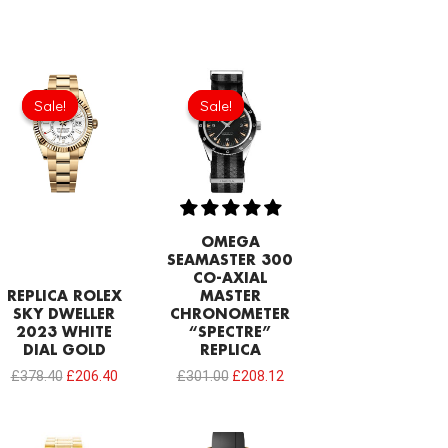
Original
Current
Original
Current
price
price
price
price
Sale!
Sale!
Sale!
Sale!
was:
is:
was:
is:
£378.40.
£206.40.
£301.00.
£208.12.
OMEGA
SEAMASTER 300
CO-AXIAL
REPLICA ROLEX
MASTER
SKY DWELLER
CHRONOMETER
2023 WHITE
“SPECTRE”
DIAL GOLD
REPLICA
£
378.40
£
206.40
£
301.00
£
208.12
Original
Current
Original
Current