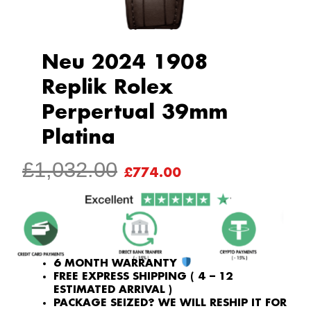
Neu 2024 1908
Replik Rolex
Perpertual 39mm
Platina
ORIGINAL
CURRENT
£
1,032.00
£
774.00
PRICE
PRICE
WAS:
IS:
£1,032.00.
£774.00.
6 MONTH WARRANTY
FREE EXPRESS SHIPPING ( 4 – 12
ESTIMATED ARRIVAL )
PACKAGE SEIZED? WE WILL RESHIP IT FOR