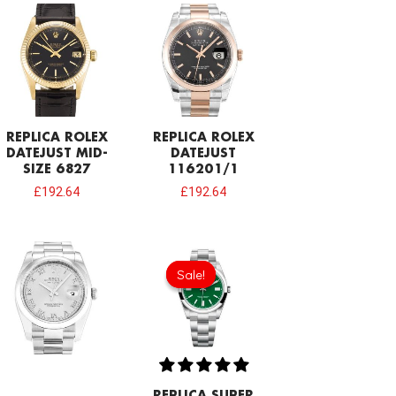
REPLICA ROLEX
REPLICA ROLEX
DATEJUST MID-
DATEJUST
SIZE 6827
116201/1
£
192.64
£
192.64
Original
Current
price
price
Sale!
Sale!
was:
is:
£1,032.00.
£731.00.
REPLICA SUPER