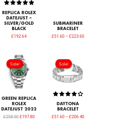
REPLICA ROLEX
DATEJUST –
SILVER/GOLD
SUBMARINER
BLACK
BRACELET
£
192.64
£
51.60
–
£
223.60
Original
Current
price
price
Sale!
Sale!
Sale!
Sale!
was:
is:
£258.00.
£197.80.
GREEN REPLICA
ROLEX
DAYTONA
DATEJUST 2022
BRACELET
£
258.00
£
197.80
£
51.60
–
£
206.40