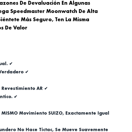
azones De Devaluación En Algunas
Omega Speedmaster Moonwatch De Alta
Siéntete Más Seguro, Ten La Misma
s De Valor
ual. ✔
 Verdadero ✔
n Revestimiento AR ✔
ntico. ✔
( MISMO Movimiento SUIZO, Exactamente Igual
gundero No Hace Tictac, Se Mueve Suavemente