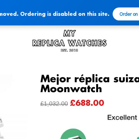
Order on
moved. Ordering is disabled on this site.
Mejor réplica sui
Moonwatch
£
688.00
ORIGINAL
CURRENT
£
1,032.00
PRICE
PRICE
WAS:
IS:
£1,032.00.
£688.00.