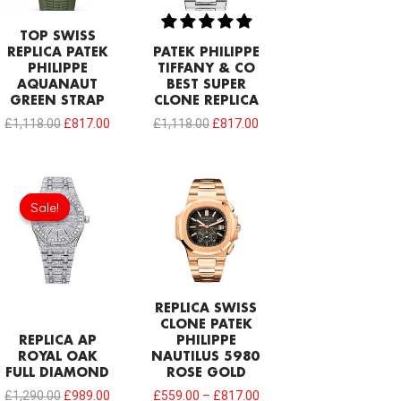
TOP SWISS
REPLICA PATEK
PATEK PHILIPPE
PHILIPPE
TIFFANY & CO
AQUANAUT
BEST SUPER
GREEN STRAP
CLONE REPLICA
£
1,118.00
£
817.00
£
1,118.00
£
817.00
Original
Current
price
price
Sale!
Sale!
was:
is:
£1,290.00.
£989.00.
REPLICA SWISS
CLONE PATEK
REPLICA AP
PHILIPPE
ROYAL OAK
NAUTILUS 5980
FULL DIAMOND
ROSE GOLD
£
1,290.00
£
989.00
£
559.00
–
£
817.00