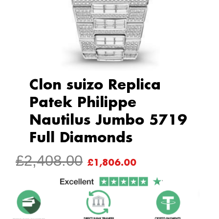
Clon suizo Replica
Patek Philippe
Nautilus Jumbo 5719
Full Diamonds
ORIGINAL
CURRENT
£
2,408.00
£
1,806.00
PRICE
PRICE
WAS:
IS:
£2,408.00.
£1,806.00.