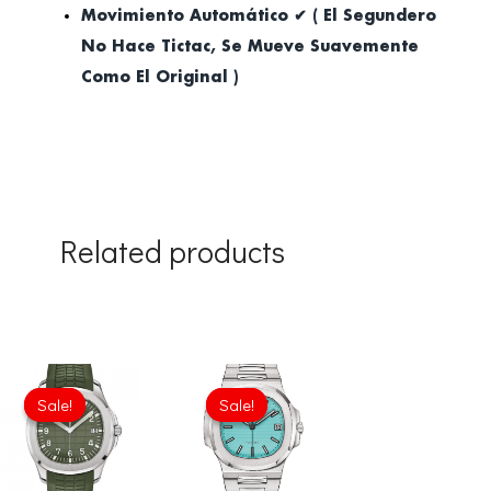
Movimiento Automático ✔ ( El Segundero
No Hace Tictac, Se Mueve Suavemente
Como El Original )
Related products
Original
Current
Original
Current
price
price
price
price
Sale!
Sale!
Sale!
Sale!
was:
is:
was:
is:
£1,118.00.
£817.00.
£1,118.00.
£817.00.