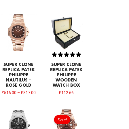
SUPER CLONE
SUPER CLONE
REPLICA PATEK
REPLICA PATEK
PHILIPPE
PHILIPPE
NAUTILUS –
WOODEN
ROSE GOLD
WATCH BOX
£
516.00
–
£
817.00
£
112.66
Original
Current
price
price
Sale!
Sale!
was:
is:
£301.00.
£192.64.