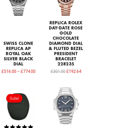
REPLICA ROLEX
DAY-DATE ROSE
GOLD
CHOCOLATE
SWISS CLONE
DIAMOND DIAL
REPLICA AP
& FLUTED BEZEL
ROYAL OAK
PRESIDENT
SILVER BLACK
BRACELET
DIAL
228235
£
516.00
–
£
774.00
£
301.00
£
192.64
Original
Current
price
price
Sale!
Sale!
was:
is:
£430.00.
£258.00.