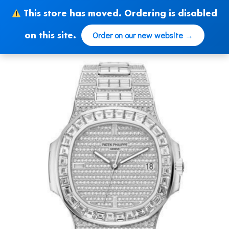
Skip
This store has moved. Ordering is disabled
to
content
Order on our new website →
on this site.