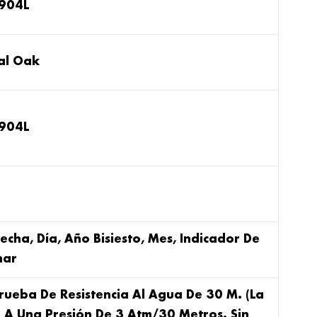
 904L
al Oak
 904L
echa, Día, Año Bisiesto, Mes, Indicador De
nar
ueba De Resistencia Al Agua De 30 M. (La
 A Una Presión De 3 Atm/30 Metros. Sin