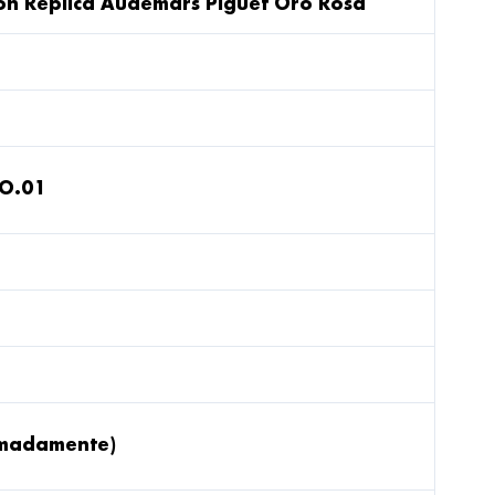
lon Réplica Audemars Piguet Oro Rosa
O.01
imadamente)