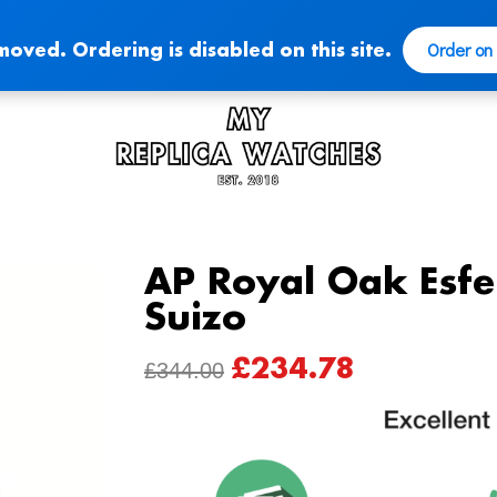
Order on
moved. Ordering is disabled on this site.
AP Royal Oak Esfe
Suizo
£
234.78
ORIGINAL
CURRENT
£
344.00
PRICE
PRICE
WAS:
IS:
£344.00.
£234.78.