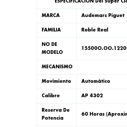
ESPECIFICACIÓN Del Super C
MARCA
Audemars Piguet
FAMILIA
Roble Real
NO DE
15500O.OO.1220
MODELO
MECANISMO
Movimiento
Automático
Calibre
AP 4302
Reserva De
60 Horas (aprox
Potencia