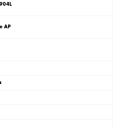
 904L
le AP
a