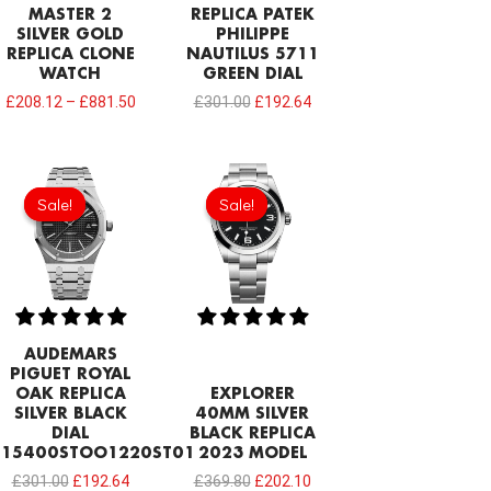
MASTER 2
REPLICA PATEK
SILVER GOLD
PHILIPPE
REPLICA CLONE
NAUTILUS 5711
WATCH
GREEN DIAL
£
208.12
–
£
881.50
£
301.00
£
192.64
Original
Current
Original
Current
price
price
price
price
Sale!
Sale!
Sale!
Sale!
was:
is:
was:
is:
£301.00.
£192.64.
£369.80.
£202.10.
AUDEMARS
PIGUET ROYAL
OAK REPLICA
EXPLORER
SILVER BLACK
40MM SILVER
DIAL
BLACK REPLICA
15400STOO1220ST01
2023 MODEL
£
301.00
£
192.64
£
369.80
£
202.10