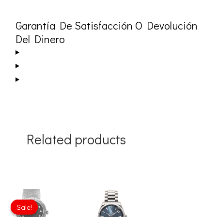
Garantía De Satisfacción O Devolución
Del Dinero
Related products
Original
Current
price
price
Sale!
Sale!
was:
is: