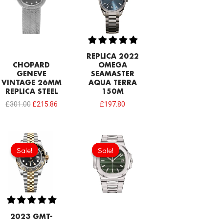
£301.00.
£215.86.
REPLICA 2022
CHOPARD
OMEGA
GENEVE
SEAMASTER
VINTAGE 26MM
AQUA TERRA
REPLICA STEEL
150M
£
301.00
£
215.86
£
197.80
Original
Current
price
price
Sale!
Sale!
Sale!
Sale!
was:
is:
£301.00.
£192.64.
2023 GMT-