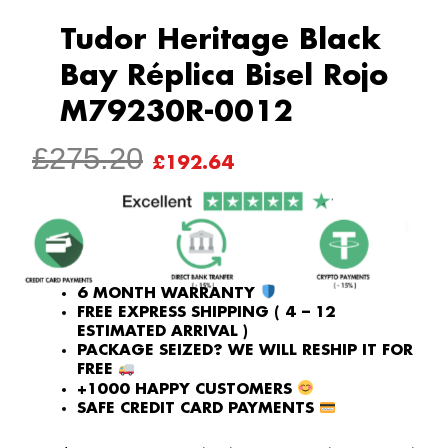
Tudor Heritage Black
Bay Réplica Bisel Rojo
M79230R-0012
ORIGINAL
CURRENT
£
275.20
£
192.64
PRICE
PRICE
WAS:
IS:
£275.20.
£192.64.
6 MONTH WARRANTY
FREE EXPRESS SHIPPING ( 4 – 12
ESTIMATED ARRIVAL )
PACKAGE SEIZED? WE WILL RESHIP IT FOR
FREE
+1000 HAPPY CUSTOMERS
SAFE CREDIT CARD PAYMENTS