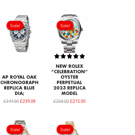
Original
Current
Original
Current
price
price
price
price
Sale!
Sale!
Sale!
Sale!
was:
is:
was:
is:
£344.00.
£239.08.
£258.00.
£215.00.
NEW ROLEX
“CELEBRATION”
AP ROYAL OAK
OYSTER
CHRONOGRAPH
PERPETUAL
REPLICA BLUE
2023 REPLICA
DIA;
MODEL
£
344.00
£
239.08
£
258.00
£
215.00
Original
Current
Original
Current
price
price
price
price
Sale!
Sale!
Sale!
Sale!
was:
is:
was:
is: