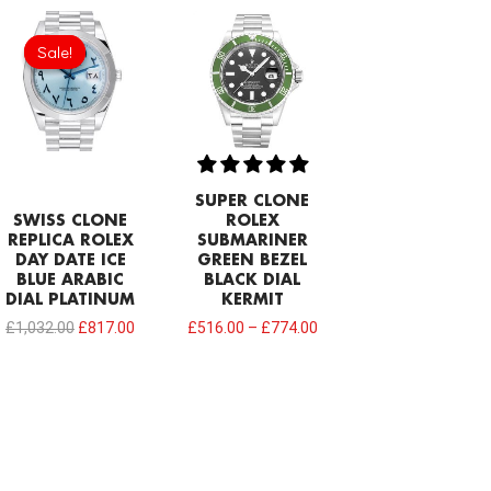
Original
Current
price
price
Sale!
Sale!
was:
is:
£1,032.00.
£817.00.
SUPER CLONE
SWISS CLONE
ROLEX
REPLICA ROLEX
SUBMARINER
DAY DATE ICE
GREEN BEZEL
BLUE ARABIC
BLACK DIAL
DIAL PLATINUM
KERMIT
£
1,032.00
£
817.00
£
516.00
–
£
774.00