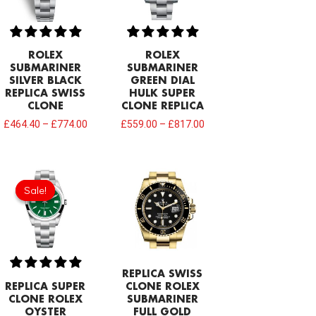
ROLEX
ROLEX
SUBMARINER
SUBMARINER
SILVER BLACK
GREEN DIAL
REPLICA SWISS
HULK SUPER
CLONE
CLONE REPLICA
£
464.40
–
£
774.00
£
559.00
–
£
817.00
Original
Current
price
price
Sale!
Sale!
was:
is:
£1,032.00.
£731.00.
REPLICA SWISS
REPLICA SUPER
CLONE ROLEX
CLONE ROLEX
SUBMARINER
OYSTER
FULL GOLD