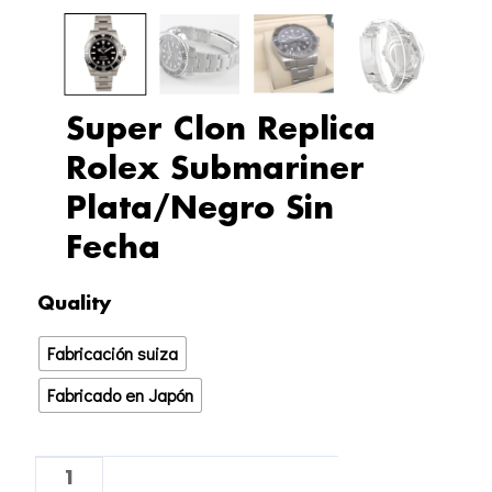
Super Clon Replica
Rolex Submariner
Plata/Negro Sin
Fecha
Super
Quality
Clon
Fabricación suiza
Replica
Rolex
Fabricado en Japón
Submariner
Plata/Negro
Sin