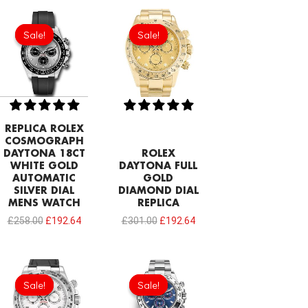
Original
Current
Original
Current
price
price
price
price
Sale!
Sale!
Sale!
Sale!
was:
is:
was:
is:
£258.00.
£192.64.
£301.00.
£192.64.
REPLICA ROLEX
COSMOGRAPH
DAYTONA 18CT
ROLEX
WHITE GOLD
DAYTONA FULL
AUTOMATIC
GOLD
SILVER DIAL
DIAMOND DIAL
MENS WATCH
REPLICA
£
258.00
£
192.64
£
301.00
£
192.64
Original
Current
Original
Current
price
price
price
price
Sale!
Sale!
Sale!
Sale!
was:
is:
was:
is:
£301.00.
£192.64.
£301.00.
£192.64.