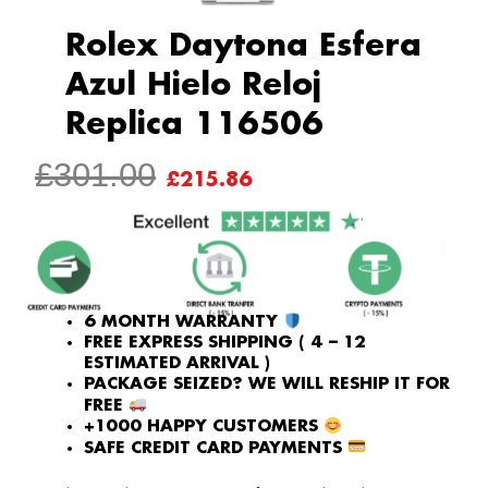
Rolex Daytona Esfera
Azul Hielo Reloj
Replica 116506
ORIGINAL
CURRENT
£
301.00
£
215.86
PRICE
PRICE
WAS:
IS:
£301.00.
£215.86.
6 MONTH WARRANTY
FREE EXPRESS SHIPPING ( 4 – 12
ESTIMATED ARRIVAL )
PACKAGE SEIZED? WE WILL RESHIP IT FOR
FREE
+1000 HAPPY CUSTOMERS
SAFE CREDIT CARD PAYMENTS