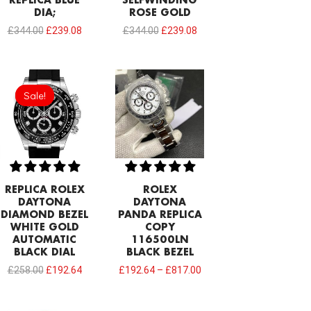
REPLICA BLUE
SELFWINDING
DIA;
ROSE GOLD
£
344.00
£
239.08
£
344.00
£
239.08
Original
Current
price
price
Sale!
Sale!
was:
is:
£258.00.
£192.64.
REPLICA ROLEX
ROLEX
DAYTONA
DAYTONA
DIAMOND BEZEL
PANDA REPLICA
WHITE GOLD
COPY
AUTOMATIC
116500LN
BLACK DIAL
BLACK BEZEL
£
258.00
£
192.64
£
192.64
–
£
817.00