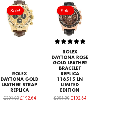
Original
Current
Original
Current
price
price
price
price
Sale!
Sale!
Sale!
Sale!
was:
is:
was:
is:
£301.00.
£192.64.
£301.00.
£192.64.
ROLEX
DAYTONA ROSE
GOLD LEATHER
BRACELET
ROLEX
REPLICA
DAYTONA GOLD
116515 LN
LEATHER STRAP
LIMITED
REPLICA
EDITION
£
301.00
£
192.64
£
301.00
£
192.64