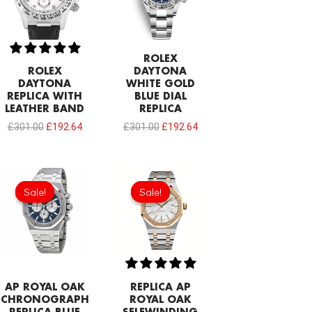
ROLEX
ROLEX
DAYTONA
DAYTONA
WHITE GOLD
REPLICA WITH
BLUE DIAL
LEATHER BAND
REPLICA
£
301.00
£
192.64
£
301.00
£
192.64
Original
Current
Original
Current
price
price
price
price
Sale!
Sale!
Sale!
Sale!
was:
is:
was:
is:
£344.00.
£239.08.
£344.00.
£239.08.
AP ROYAL OAK
REPLICA AP
CHRONOGRAPH
ROYAL OAK