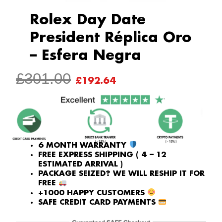
Rolex Day Date
President Réplica Oro
– Esfera Negra
ORIGINAL
CURRENT
£
301.00
£
192.64
PRICE
PRICE
WAS:
IS:
£301.00.
£192.64.
6 MONTH WARRANTY
FREE EXPRESS SHIPPING ( 4 – 12
ESTIMATED ARRIVAL )
PACKAGE SEIZED? WE WILL RESHIP IT FOR
FREE
+1000 HAPPY CUSTOMERS
SAFE CREDIT CARD PAYMENTS