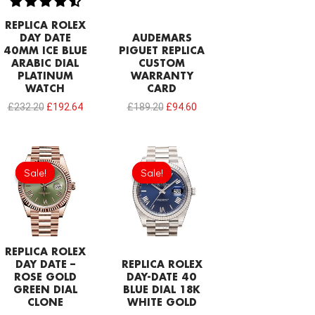
REPLICA ROLEX
DAY DATE
AUDEMARS
40MM ICE BLUE
PIGUET REPLICA
ARABIC DIAL
CUSTOM
PLATINUM
WARRANTY
WATCH
CARD
£
232.20
£
192.64
£
189.20
£
94.60
Original
Current
Original
Current
price
price
price
price
Sale!
Sale!
Sale!
Sale!
was:
is:
was:
is:
£301.00.
£192.64.
£249.40.
£206.40.
REPLICA ROLEX
DAY DATE –
REPLICA ROLEX
ROSE GOLD
DAY-DATE 40
GREEN DIAL
BLUE DIAL 18K
CLONE
WHITE GOLD