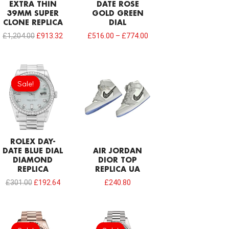
EXTRA THIN
DATE ROSE
39MM SUPER
GOLD GREEN
CLONE REPLICA
DIAL
£
1,204.00
£
913.32
£
516.00
–
£
774.00
Original
Current
price
price
Sale!
Sale!
was:
is:
£301.00.
£192.64.
ROLEX DAY-
DATE BLUE DIAL
AIR JORDAN
DIAMOND
DIOR TOP
REPLICA
REPLICA UA
£
301.00
£
192.64
£
240.80
Original
Current
Original
Current
price
price
price
price