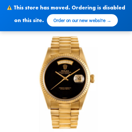
Skip
This store has moved. Ordering is disabled
to
content
Order on our new website →
on this site.