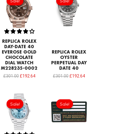
Sale!
Sale!
Sale!
Sale!
was:
is:
was:
is:
£301.00.
£192.64.
£301.00.
£192.64.
REPLICA ROLEX
DAY-DATE 40
EVEROSE GOLD
REPLICA ROLEX
CHOCOLATE
OYSTER
DIAL WATCH
PERPETUAL DAY
M228235-0002
DATE 40
£
301.00
£
192.64
£
301.00
£
192.64
Original
Current
Original
Current
price
price
price
price
Sale!
Sale!
Sale!
Sale!
was:
is:
was:
is:
£232.20.
£192.64.
£189.20.
£94.60.