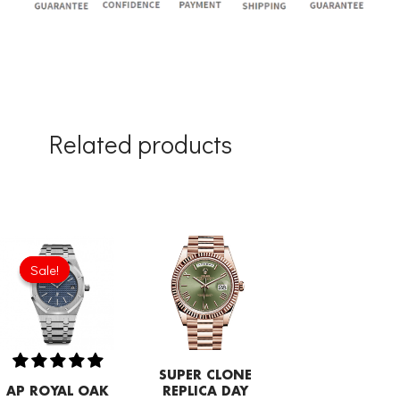
Related products
Original
Current
price
price
Sale!
Sale!
was:
is:
£1,204.00.
£913.32.
SUPER CLONE
AP ROYAL OAK
REPLICA DAY