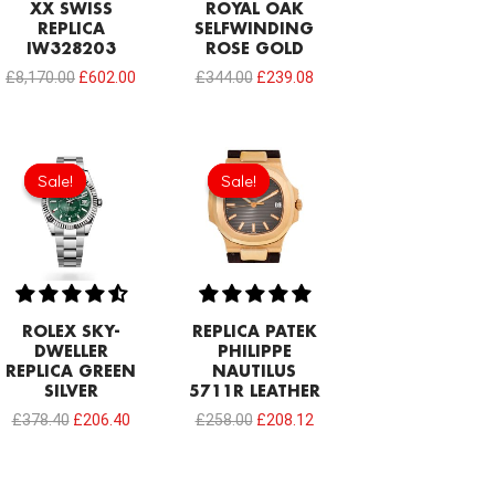
XX SWISS
ROYAL OAK
REPLICA
SELFWINDING
IW328203
ROSE GOLD
£
8,170.00
£
602.00
£
344.00
£
239.08
Original
Current
Original
Current
price
price
price
price
Sale!
Sale!
Sale!
Sale!
was:
is:
was:
is:
£378.40.
£206.40.
£258.00.
£208.12.
ROLEX SKY-
REPLICA PATEK
DWELLER
PHILIPPE
REPLICA GREEN
NAUTILUS
SILVER
5711R LEATHER
£
378.40
£
206.40
£
258.00
£
208.12