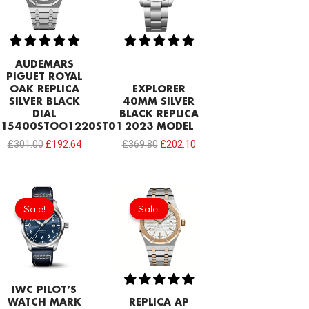
AUDEMARS
PIGUET ROYAL
OAK REPLICA
EXPLORER
SILVER BLACK
40MM SILVER
DIAL
BLACK REPLICA
15400STOO1220ST01
2023 MODEL
£
301.00
£
192.64
£
369.80
£
202.10
Original
Current
Original
Current
price
price
price
price
Sale!
Sale!
Sale!
Sale!
was:
is:
was:
is:
£8,170.00.
£602.00.
£344.00.
£239.08.
IWC PILOT’S
WATCH MARK
REPLICA AP