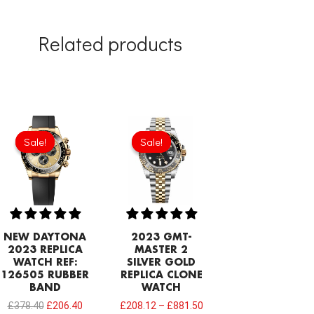
Related products
Original
Current
price
price
Sale!
Sale!
Sale!
Sale!
was:
is:
£378.40.
£206.40.
NEW DAYTONA
2023 GMT-
2023 REPLICA
MASTER 2
WATCH REF:
SILVER GOLD
126505 RUBBER
REPLICA CLONE
BAND
WATCH
£
378.40
£
206.40
£
208.12
–
£
881.50