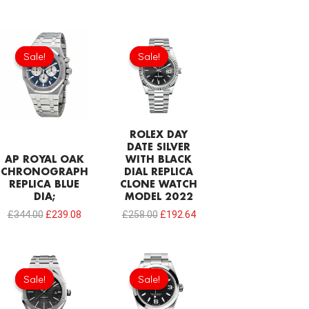
Original
Current
Original
Current
price
price
price
price
Sale!
Sale!
Sale!
Sale!
was:
is:
was:
is:
£344.00.
£239.08.
£258.00.
£192.64.
ROLEX DAY
DATE SILVER
AP ROYAL OAK
WITH BLACK
CHRONOGRAPH
DIAL REPLICA
REPLICA BLUE
CLONE WATCH
DIA;
MODEL 2022
£
344.00
£
239.08
£
258.00
£
192.64
Original
Current
Original
Current
price
price
price
price
Sale!
Sale!
Sale!
Sale!
was:
is:
was:
is:
£301.00.
£192.64.
£369.80.
£202.10.