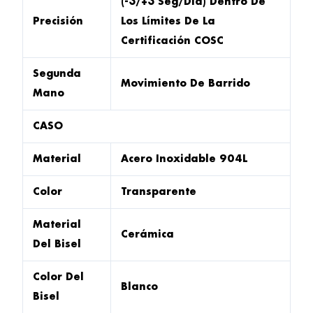
(-3/+3 Seg/día) Dentro De
Precisión
Los Límites De La
Certificación COSC
Segunda
Movimiento De Barrido
Mano
CASO
Material
Acero Inoxidable 904L
Color
Transparente
Material
Cerámica
Del Bisel
Color Del
Blanco
Bisel