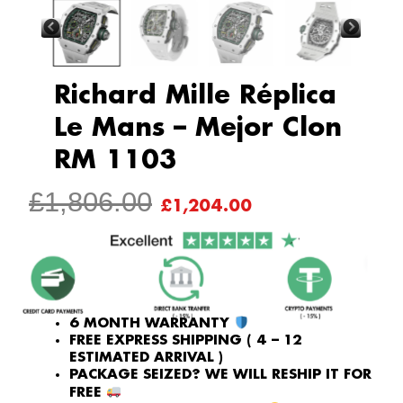
Richard Mille Réplica
Le Mans – Mejor Clon
RM 1103
ORIGINAL
CURRENT
£
1,806.00
£
1,204.00
PRICE
PRICE
WAS:
IS:
£1,806.00.
£1,204.00.
6 MONTH WARRANTY
FREE EXPRESS SHIPPING ( 4 – 12
ESTIMATED ARRIVAL )
PACKAGE SEIZED? WE WILL RESHIP IT FOR
FREE