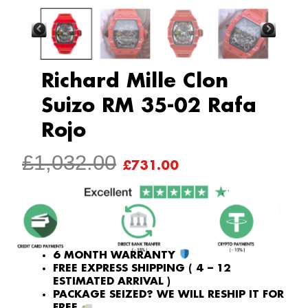
Richard Mille Clon
Suizo RM 35-02 Rafa
Rojo
ORIGINAL
CURRENT
£
1,032.00
£
731.00
PRICE
PRICE
WAS:
IS:
£1,032.00.
£731.00.
6 MONTH WARRANTY
FREE EXPRESS SHIPPING ( 4 – 12
ESTIMATED ARRIVAL )
PACKAGE SEIZED? WE WILL RESHIP IT FOR