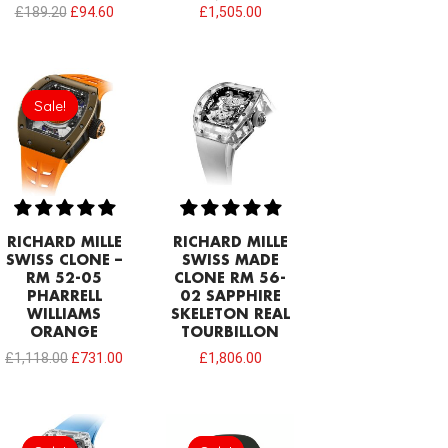
£
189.20
£
94.60
£
1,505.00
Original
Current
price
price
Sale!
Sale!
was:
is:
£1,118.00.
£731.00.
RICHARD MILLE
RICHARD MILLE
SWISS CLONE –
SWISS MADE
RM 52-05
CLONE RM 56-
PHARRELL
02 SAPPHIRE
WILLIAMS
SKELETON REAL
ORANGE
TOURBILLON
£
1,118.00
£
731.00
£
1,806.00
Original
Current
Original
Current
price
price
price
price