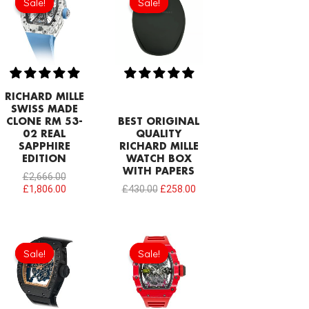
Sale!
Sale!
Sale!
Sale!
was:
is:
was:
is:
£2,666.00.
£1,806.00.
£430.00.
£258.00.
RICHARD MILLE
SWISS MADE
CLONE RM 53-
BEST ORIGINAL
02 REAL
QUALITY
SAPPHIRE
RICHARD MILLE
EDITION
WATCH BOX
WITH PAPERS
£
2,666.00
£
1,806.00
£
430.00
£
258.00
Original
Current
Original
Current
price
price
price
price
Sale!
Sale!
Sale!
Sale!
was:
is:
was:
is:
£1,032.00.
£688.00.
£1,032.00.
£731.00.