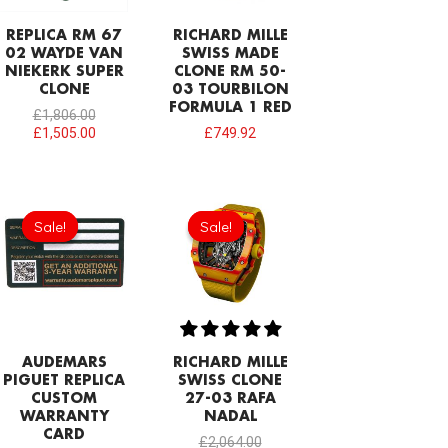
REPLICA RM 67
RICHARD MILLE
02 WAYDE VAN
SWISS MADE
NIEKERK SUPER
CLONE RM 50-
CLONE
03 TOURBILON
FORMULA 1 RED
£
1,806.00
£
1,505.00
£
749.92
Original
Current
Original
Current
price
price
price
price
Sale!
Sale!
Sale!
Sale!
was:
is:
was:
is:
£189.20.
£94.60.
£2,064.00.
£1,505.00.
AUDEMARS
RICHARD MILLE
PIGUET REPLICA
SWISS CLONE
CUSTOM
27-03 RAFA
WARRANTY
NADAL
CARD
£
2,064.00