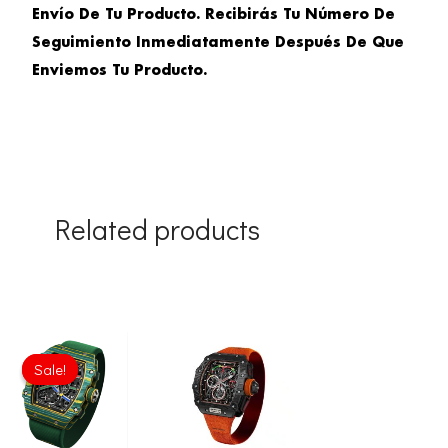
Envío De Tu Producto. Recibirás Tu Número De
Seguimiento Inmediatamente Después De Que
Enviemos Tu Producto.
Related products
Original
Current
price
price
Sale!
Sale!
was:
is:
£1,806.00.
£1,505.00.