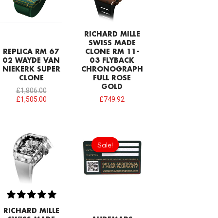
RICHARD MILLE
SWISS MADE
REPLICA RM 67
CLONE RM 11-
02 WAYDE VAN
03 FLYBACK
NIEKERK SUPER
CHRONOGRAPH
CLONE
FULL ROSE
GOLD
£
1,806.00
£
1,505.00
£
749.92
Original
Current
price
price
Sale!
Sale!
was:
is:
£189.20.
£94.60.
RICHARD MILLE