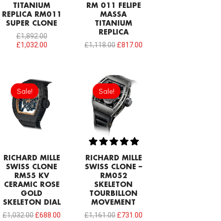
TITANIUM
RM 011 FELIPE
REPLICA RM011
MASSA
SUPER CLONE
TITANIUM
REPLICA
£
1,892.00
£
1,032.00
£
1,118.00
£
817.00
Original
Current
Original
Current
price
price
price
price
Sale!
Sale!
Sale!
Sale!
was:
is:
was:
is:
£1,032.00.
£688.00.
£1,161.00.
£731.00.
RICHARD MILLE
RICHARD MILLE
SWISS CLONE
SWISS CLONE –
RM55 KV
RM052
CERAMIC ROSE
SKELETON
GOLD
TOURBILLON
SKELETON DIAL
MOVEMENT
£
1,032.00
£
688.00
£
1,161.00
£
731.00