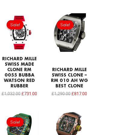
Original
Current
Original
Current
price
price
price
price
Sale!
Sale!
Sale!
Sale!
was:
is:
was:
is:
£1,032.00.
£731.00.
£1,290.00.
£817.00.
RICHARD MILLE
SWISS MADE
CLONE RM
RICHARD MILLE
0055 BUBBA
SWISS CLONE –
WATSON RED
RM 010 AH WG
RUBBER
BEST CLONE
£
1,032.00
£
731.00
£
1,290.00
£
817.00
Original
Current
price
price
Sale!
Sale!
was:
is:
£1,806.00.
£1,505.00.