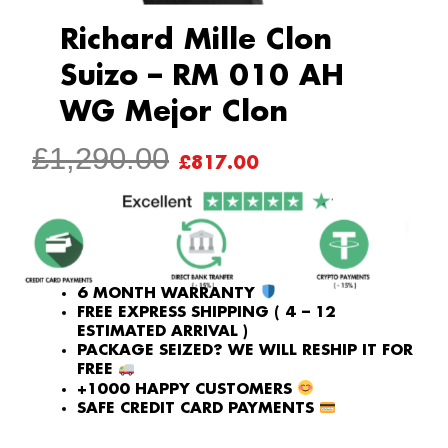
Richard Mille Clon
Suizo – RM 010 AH
WG Mejor Clon
ORIGINAL
CURRENT
£
1,290.00
£
817.00
PRICE
PRICE
WAS:
IS:
£1,290.00.
£817.00.
6 MONTH WARRANTY
FREE EXPRESS SHIPPING ( 4 – 12
ESTIMATED ARRIVAL )
PACKAGE SEIZED? WE WILL RESHIP IT FOR
FREE
+1000 HAPPY CUSTOMERS
SAFE CREDIT CARD PAYMENTS