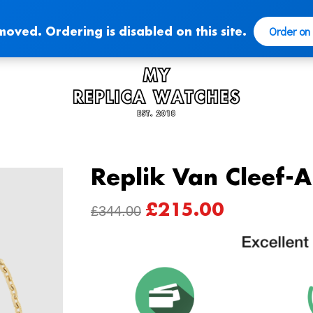
Order on
moved. Ordering is disabled on this site.
Replik Van Cleef-
£
215.00
ORIGINAL
CURRENT
£
344.00
PRICE
PRICE
WAS:
IS:
£344.00.
£215.00.