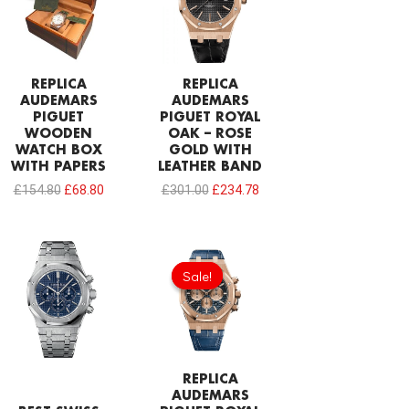
£154.80.
£68.80.
£301.00.
£234.78.
REPLICA
REPLICA
AUDEMARS
AUDEMARS
PIGUET
PIGUET ROYAL
WOODEN
OAK – ROSE
WATCH BOX
GOLD WITH
WITH PAPERS
LEATHER BAND
£
154.80
£
68.80
£
301.00
£
234.78
Sale!
Sale!
REPLICA
AUDEMARS