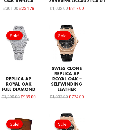
OAK REPLICA
26568PM.OO.A021CA.01
£
301.00
£
234.78
£
1,032.00
£
817.00
Original
Current
Original
Current
price
price
price
price
Sale!
Sale!
Sale!
Sale!
was:
is:
was:
is:
£1,290.00.
£989.00.
£1,032.00.
£774.00.
SWISS CLONE
REPLICA AP
REPLICA AP
ROYAL OAK –
ROYAL OAK
SELFWINDING
FULL DIAMOND
LEATHER
£
1,290.00
£
989.00
£
1,032.00
£
774.00
Original
Current
Original
Current
price
price
price
price
Sale!
Sale!
Sale!
Sale!
was:
is:
was:
is: