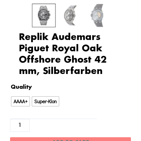
Replik Audemars
Piguet Royal Oak
Offshore Ghost 42
mm, Silberfarben
Replik
Quality
Audemars
AAAA+
Super-Klon
Piguet
Royal
Oak
Offshore
Ghost