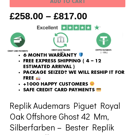
ADD TO CART
42
£
258.00
–
£
817.00
mm,
Silberfarben
quantity
6 MONTH WARRANTY
FREE EXPRESS SHIPPING ( 4 – 12
ESTIMATED ARRIVAL )
PACKAGE SEIZED? WE WILL RESHIP IT FOR
FREE
+1000 HAPPY CUSTOMERS
SAFE CREDIT CARD PAYMENTS
Replik Audemars Piguet Royal
Oak Offshore Ghost 42 Mm,
Silberfarben – Bester Replik