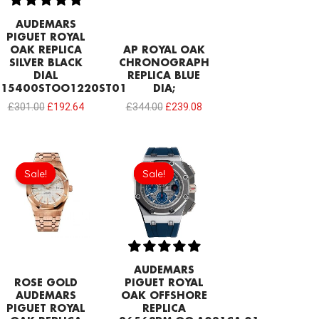
AUDEMARS
PIGUET ROYAL
OAK REPLICA
AP ROYAL OAK
SILVER BLACK
CHRONOGRAPH
DIAL
REPLICA BLUE
15400STOO1220ST01
DIA;
£
301.00
£
192.64
£
344.00
£
239.08
Original
Current
Original
Current
price
price
price
price
Sale!
Sale!
Sale!
Sale!
was:
is:
was:
is:
£301.00.
£234.78.
£1,032.00.
£817.00.
AUDEMARS
ROSE GOLD
PIGUET ROYAL
AUDEMARS
OAK OFFSHORE
PIGUET ROYAL
REPLICA