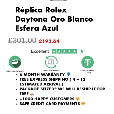
Réplica Rolex
Daytona Oro Blanco
Esfera Azul
ORIGINAL
CURRENT
£
301.00
£
192.64
PRICE
PRICE
WAS:
IS:
£301.00.
£192.64.
6 MONTH WARRANTY
FREE EXPRESS SHIPPING ( 4 – 12
ESTIMATED ARRIVAL )
PACKAGE SEIZED? WE WILL RESHIP IT FOR
FREE
+1000 HAPPY CUSTOMERS
SAFE CREDIT CARD PAYMENTS