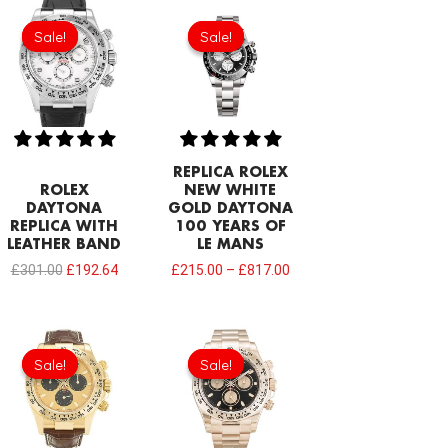
Original
Current
price
price
Sale!
Sale!
Sale!
Sale!
was:
is:
£301.00.
£192.64.
REPLICA ROLEX
ROLEX
NEW WHITE
DAYTONA
GOLD DAYTONA
REPLICA WITH
100 YEARS OF
LEATHER BAND
LE MANS
£
301.00
£
192.64
£
215.00
–
£
817.00
Original
Current
Original
Current
price
price
price
price
Sale!
Sale!
Sale!
Sale!
was:
is:
was:
is:
£301.00.
£192.64.
£301.00.
£192.64.