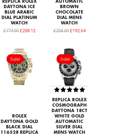
REPLICA ROLEX
AUTOMATIC
DAYTONA ICE
BROWN
BLUE ARABIC
CHOCOLATE
DIAL PLATINUM
DIAL MENS
WATCH
WATCH
£
774.00
£
208.12
£
258.00
£
192.64
Original
Current
Original
Current
price
price
price
price
Sale!
Sale!
Sale!
Sale!
was:
is:
was:
is:
£301.00.
£192.64.
£258.00.
£192.64.
REPLICA ROLEX
COSMOGRAPH
DAYTONA 18CT
ROLEX
WHITE GOLD
DAYTONA GOLD
AUTOMATIC
BLACK DIAL
SILVER DIAL
116528 REPLICA
MENS WATCH