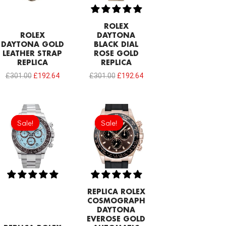
ROLEX
ROLEX
DAYTONA
DAYTONA GOLD
BLACK DIAL
LEATHER STRAP
ROSE GOLD
REPLICA
REPLICA
£
301.00
£
192.64
£
301.00
£
192.64
Original
Current
Original
Current
price
price
price
price
Sale!
Sale!
Sale!
Sale!
was:
is:
was:
is:
£774.00.
£208.12.
£258.00.
£192.64.
REPLICA ROLEX
COSMOGRAPH
DAYTONA
EVEROSE GOLD