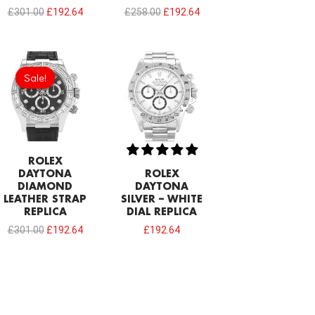
£
301.00
£
192.64
£
258.00
£
192.64
Original
Current
price
price
Sale!
Sale!
was:
is:
£301.00.
£192.64.
ROLEX
DAYTONA
ROLEX
DIAMOND
DAYTONA
LEATHER STRAP
SILVER – WHITE
REPLICA
DIAL REPLICA
£
301.00
£
192.64
£
192.64