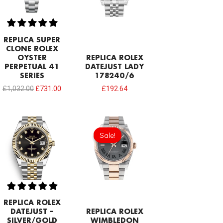
REPLICA SUPER
CLONE ROLEX
OYSTER
REPLICA ROLEX
PERPETUAL 41
DATEJUST LADY
SERIES
178240/6
£
1,032.00
£
731.00
£
192.64
Original
Current
price
price
Sale!
Sale!
was:
is:
£258.00.
£192.64.
REPLICA ROLEX
DATEJUST –
REPLICA ROLEX
SILVER/GOLD
WIMBLEDON