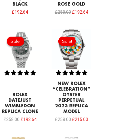
BLACK
ROSE GOLD
£
192.64
£
258.00
£
192.64
Original
Current
Original
Current
price
price
price
price
Sale!
Sale!
Sale!
Sale!
was:
is:
was:
is:
£258.00.
£192.64.
£258.00.
£215.00.
NEW ROLEX
“CELEBRATION”
ROLEX
OYSTER
DATEJUST
PERPETUAL
WIMBLEDON
2023 REPLICA
REPLICA CLONE
MODEL
£
258.00
£
192.64
£
258.00
£
215.00