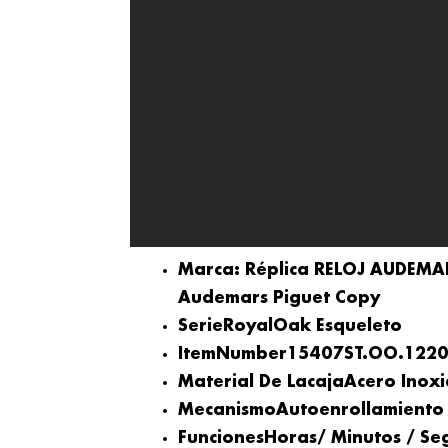
Marca: Réplica RELOJ AUDEMA
Audemars Piguet Copy
SerieRoyal
Oak Esqueleto
ItemNumber15407ST.OO.1220
Material De La
CajaAcero Inox
MecanismoAutoenrollamiento
FuncionesHoras
/ Minutos / S