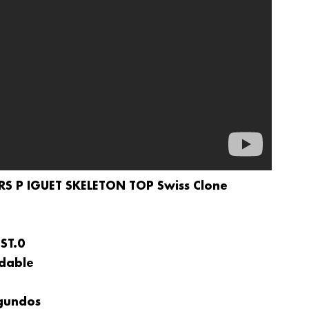
RS P
IGUET
SKELETON TOP Swiss Clone
ST.0
idable
egundos