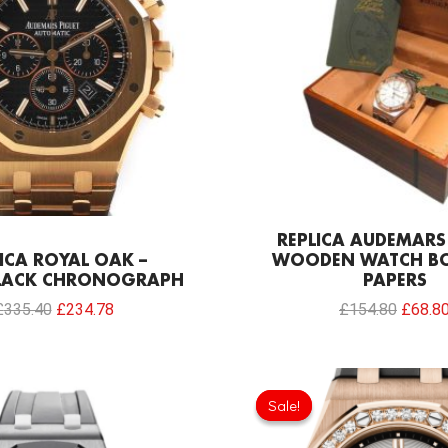
REPLICA AUDEMARS
ICA ROYAL OAK –
WOODEN WATCH BO
LACK CHRONOGRAPH
PAPERS
£
335.40
£
234.78
£
154.80
£
68.8
Origina
price
Sale!
Sale!
was:
£1,204