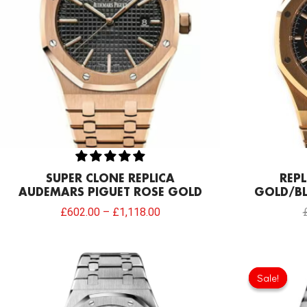
SUPER CLONE REPLICA
REPL
AUDEMARS PIGUET ROSE GOLD
GOLD/B
£
602.00
–
£
1,118.00
Sale!
Sale!