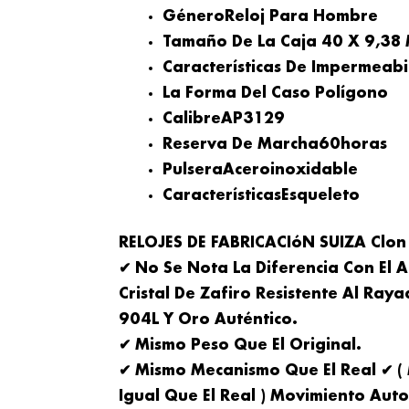
GéneroReloj Para Hombre
Tamaño De La Caja 40
X 9,38
Características De Impermeab
La Forma Del Caso
Polígono
CalibreAP
3129
Reserva De Marcha60
Horas
PulseraAcero
Inoxidable
CaracterísticasEsqueleto
RELOJES DE FABRICACIóN SUIZA Clon
✔ No Se Nota La Diferencia Con El 
Cristal De Zafiro Resistente Al Ray
904L Y Oro Auténtico.
✔ Mismo Peso Que El Original.
✔ Mismo Mecanismo Que El Real ✔ 
Igual Que El Real ) Movimiento Auto