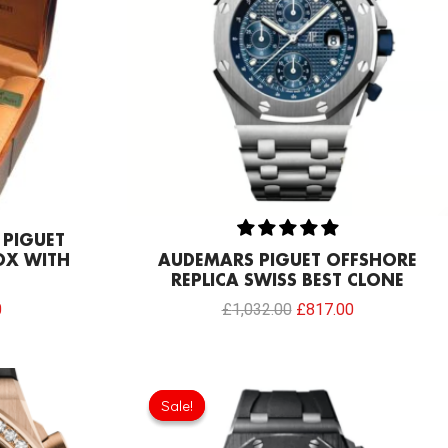
 PIGUET
X WITH
AUDEMARS PIGUET OFFSHORE
REPLICA SWISS BEST CLONE
0
£
1,032.00
£
817.00
l
Current
price
Sale!
Sale!
is:
.00.
£843.66.