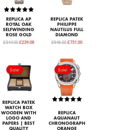
REPLICA AP
REPLICA PATEK
ROYAL OAK
PHILIPPE
SELFWINDING
NAUTILUS FULL
ROSE GOLD
DIAMOND
£
344.00
£
239.08
£
946.00
£
731.00
Original
Current
Original
Current
price
price
price
price
Sale!
Sale!
Sale!
Sale!
was:
is:
was:
is:
£103.20.
£68.80.
£301.00.
£208.12.
REPLICA PATEK
WATCH BOX
WOODEN WITH
REPLICA
LOGO AND
AQUANAUT
PAPERS | BEST
CHRONOGRAPH
QUALITY
ORANGE