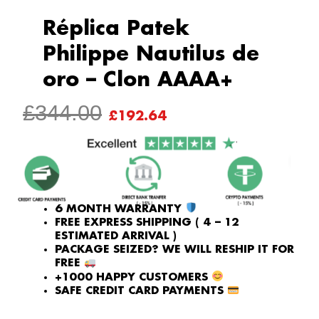
Réplica Patek
Philippe Nautilus de
oro – Clon AAAA+
ORIGINAL
CURRENT
£
344.00
£
192.64
PRICE
PRICE
WAS:
IS:
£344.00.
£192.64.
6 MONTH WARRANTY
FREE EXPRESS SHIPPING ( 4 – 12
ESTIMATED ARRIVAL )
PACKAGE SEIZED? WE WILL RESHIP IT FOR
FREE
+1000 HAPPY CUSTOMERS
SAFE CREDIT CARD PAYMENTS