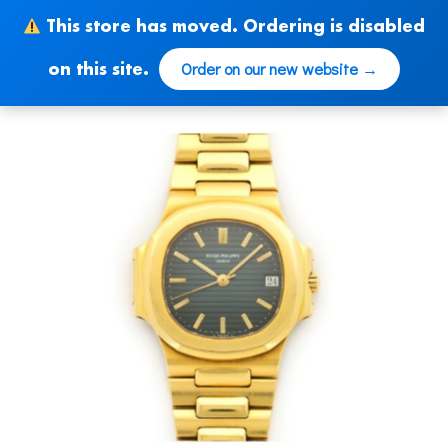
Skip
This store has moved. Ordering is disabled
to
content
Order on our new website →
on this site.