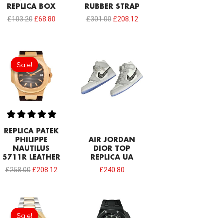
REPLICA BOX
RUBBER STRAP
£
103.20
£
68.80
£
301.00
£
208.12
Original
Current
price
price
Sale!
Sale!
was:
is:
£258.00.
£208.12.
REPLICA PATEK
PHILIPPE
AIR JORDAN
NAUTILUS
DIOR TOP
5711R LEATHER
REPLICA UA
£
258.00
£
208.12
£
240.80
Original
Current
price
price
Sale!
Sale!