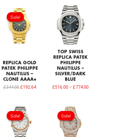
Original
Current
price
price
Sale!
Sale!
was:
is:
£344.00.
£192.64.
TOP SWISS
REPLICA PATEK
REPLICA GOLD
PHILIPPE
PATEK PHILIPPE
NAUTILUS –
NAUTILUS –
SILVER/DARK
CLONE AAAA+
BLUE
£
344.00
£
192.64
£
516.00
–
£
774.00
Original
Current
Original
Current
price
price
price
price
Sale!
Sale!
Sale!
Sale!
was:
is:
was:
is:
£344.00.
£239.08.
£946.00.
£731.00.