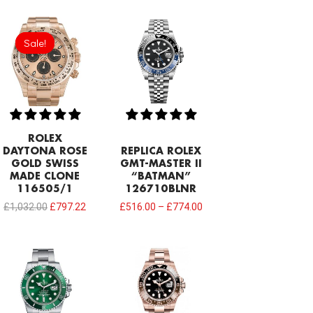
Original
Current
price
price
Sale!
Sale!
was:
is:
£1,032.00.
£797.22.
ROLEX
DAYTONA ROSE
REPLICA ROLEX
GOLD SWISS
GMT-MASTER II
MADE CLONE
“BATMAN”
116505/1
126710BLNR
£
1,032.00
£
797.22
£
516.00
–
£
774.00