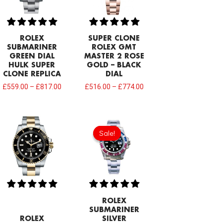
ROLEX
SUPER CLONE
SUBMARINER
ROLEX GMT
GREEN DIAL
MASTER 2 ROSE
HULK SUPER
GOLD – BLACK
CLONE REPLICA
DIAL
£
559.00
–
£
817.00
£
516.00
–
£
774.00
Original
Current
price
price
Sale!
Sale!
was:
is:
£688.00.
£473.00.
ROLEX
SUBMARINER
ROLEX
SILVER