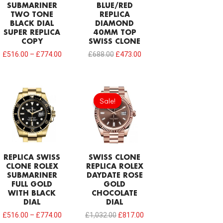
SUBMARINER
BLUE/RED
TWO TONE
REPLICA
BLACK DIAL
DIAMOND
SUPER REPLICA
40MM TOP
COPY
SWISS CLONE
£
516.00
–
£
774.00
£
688.00
£
473.00
Original
Current
price
price
Sale!
Sale!
was:
is:
£1,032.00.
£817.00.
REPLICA SWISS
SWISS CLONE
CLONE ROLEX
REPLICA ROLEX
SUBMARINER
DAYDATE ROSE
FULL GOLD
GOLD
WITH BLACK
CHOCOLATE
DIAL
DIAL
£
516.00
–
£
774.00
£
1,032.00
£
817.00