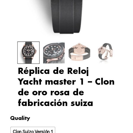
Réplica de Reloj
Yacht master 1 – Clon
de oro rosa de
fabricación suiza
Réplica
Quality
de
Clon Suizo Versión 1