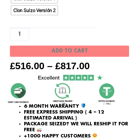
Reloj
Yacht
Clon Suizo Versión 2
master
1
-
Clon
ADD TO CART
de
oro
£
516.00
–
£
817.00
rosa
de
fabricación
suiza
quantity
6 MONTH WARRANTY
FREE EXPRESS SHIPPING ( 4 – 12
ESTIMATED ARRIVAL )
PACKAGE SEIZED? WE WILL RESHIP IT FOR
FREE
+1000 HAPPY CUSTOMERS