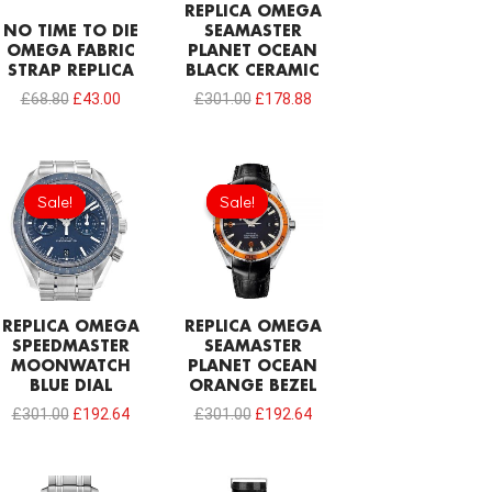
REPLICA OMEGA
NO TIME TO DIE
SEAMASTER
OMEGA FABRIC
PLANET OCEAN
STRAP REPLICA
BLACK CERAMIC
£
68.80
£
43.00
£
301.00
£
178.88
Original
Current
Original
Current
price
price
price
price
Sale!
Sale!
Sale!
Sale!
was:
is:
was:
is:
£301.00.
£192.64.
£301.00.
£192.64.
REPLICA OMEGA
REPLICA OMEGA
SPEEDMASTER
SEAMASTER
MOONWATCH
PLANET OCEAN
BLUE DIAL
ORANGE BEZEL
£
301.00
£
192.64
£
301.00
£
192.64
Original
Current
Original
Current