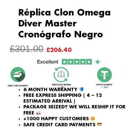
Réplica Clon Omega
Diver Master
Cronógrafo Negro
ORIGINAL
CURRENT
£
301.00
£
206.40
PRICE
PRICE
WAS:
IS:
£301.00.
£206.40.
6 MONTH WARRANTY
FREE EXPRESS SHIPPING ( 4 – 12
ESTIMATED ARRIVAL )
PACKAGE SEIZED? WE WILL RESHIP IT FOR
FREE
+1000 HAPPY CUSTOMERS
SAFE CREDIT CARD PAYMENTS