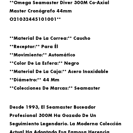
**Omega Seamaster Diver 300M Co-Axial
Master Cronógrafo 44mm
O21032445101001**
**Material De La Correa:** Caucho
**Receptor:** Para Él
**Movimiento:** Automático
**Color De La Esfera:** Negro
**Material De La Caja:** Acero Inoxidable
**Diámetro:** 44 Mm
**Colecciones De Marcas:** Seamaster
Desde 1993, El Seamaster Buceador
Profesional 300M Ha Gozado De Un
Seguimiento Legendario. La Moderna Colección
Actual Ha Adoptado Esa Famosa Herencia