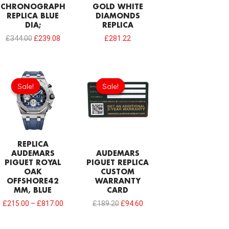
CHRONOGRAPH
GOLD WHITE
REPLICA BLUE
DIAMONDS
DIA;
REPLICA
£
344.00
£
239.08
£
281.22
Original
Current
price
price
Sale!
Sale!
Sale!
Sale!
was:
is:
£189.20.
£94.60.
REPLICA
AUDEMARS
AUDEMARS
PIGUET ROYAL
PIGUET REPLICA
OAK
CUSTOM
OFFSHORE42
WARRANTY
MM, BLUE
CARD
£
215.00
–
£
817.00
£
189.20
£
94.60