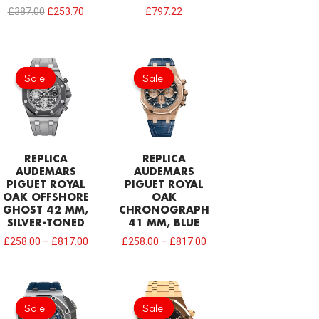
£
387.00
£
253.70
£
797.22
Sale!
Sale!
Sale!
Sale!
REPLICA
REPLICA
AUDEMARS
AUDEMARS
PIGUET ROYAL
PIGUET ROYAL
OAK OFFSHORE
OAK
GHOST 42 MM,
CHRONOGRAPH
SILVER-TONED
41 MM, BLUE
£
258.00
–
£
817.00
£
258.00
–
£
817.00
Original
Current
Original
Current
price
price
price
price
Sale!
Sale!
Sale!
Sale!
was:
is:
was:
is: