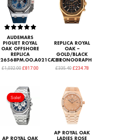
£1,032.00.
£817.00.
£335.40.
£234.78.
AUDEMARS
PIGUET ROYAL
REPLICA ROYAL
OAK OFFSHORE
OAK –
REPLICA
GOLD/BLACK
26568PM.OO.A021CA.01
CHRONOGRAPH
£
1,032.00
£
817.00
£
335.40
£
234.78
Original
Current
price
price
Sale!
Sale!
was:
is:
£344.00.
£239.08.
AP ROYAL OAK
AP ROYAL OAK
LADIES ROSE