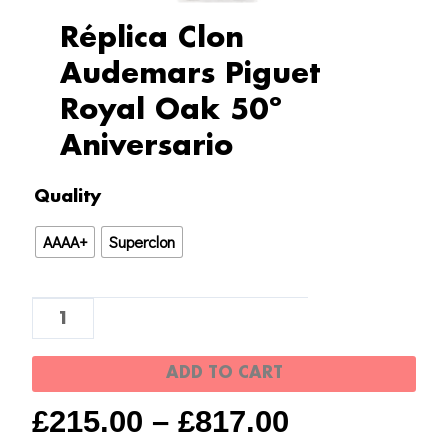
Réplica Clon
Audemars Piguet
Royal Oak 50º
Aniversario
Réplica
Quality
Clon
AAAA+
Superclon
Audemars
Piguet
Royal
Oak
50º
ADD TO CART
Aniversario
£
215.00
–
£
817.00
quantity