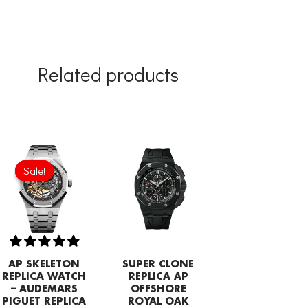
Related products
Original
Current
price
price
Sale!
Sale!
was:
is:
£387.00.
£253.70.
AP SKELETON
SUPER CLONE
REPLICA WATCH
REPLICA AP
– AUDEMARS
OFFSHORE
PIGUET REPLICA
ROYAL OAK