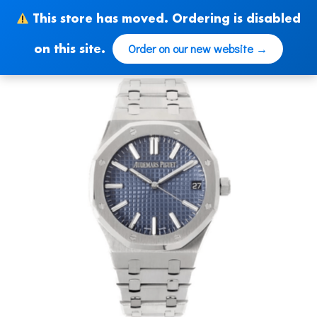
Skip
This store has moved. Ordering is disabled
to
content
Order on our new website →
on this site.