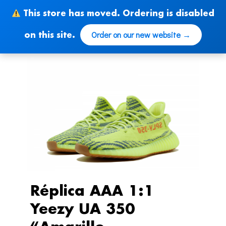
Skip
This store has moved. Ordering is disabled
to
content
Order on our new website →
on this site.
Réplica AAA 1:1
Yeezy UA 350