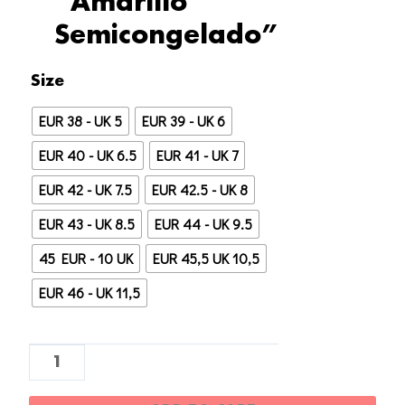
“Amarillo
Semicongelado”
Réplica
Size
AAA
EUR 38 - UK 5
EUR 39 - UK 6
1:1
Yeezy
EUR 40 - UK 6.5
EUR 41 - UK 7
UA
EUR 42 - UK 7.5
EUR 42.5 - UK 8
350
EUR 43 - UK 8.5
EUR 44 - UK 9.5
"Amarillo
Semicongelado"
45 EUR - 10 UK
EUR 45,5 UK 10,5
quantity
EUR 46 - UK 11,5