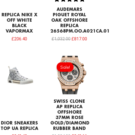
AUDEMARS
REPLICA NIKE X
PIGUET ROYAL
OFF WHITE
OAK OFFSHORE
BLACK
REPLICA
VAPORMAX
26568PM.OO.A021CA.01
£
206.40
£
1,032.00
£
817.00
Original
Current
price
price
Sale!
Sale!
was:
is:
£1,204.00.
£843.66.
SWISS CLONE
AP REPLICA
OFFSHORE
37MM ROSE
DIOR SNEAKERS
GOLD/DIAMOND
TOP UA REPLICA
RUBBER BAND