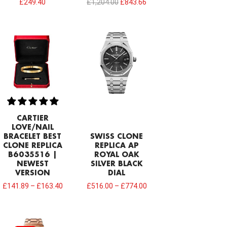
£
249.40
£
1,204.00
£
843.66
CARTIER
LOVE/NAIL
BRACELET BEST
SWISS CLONE
CLONE REPLICA
REPLICA AP
B6035516 |
ROYAL OAK
NEWEST
SILVER BLACK
VERSION
DIAL
£
141.89
–
£
163.40
£
516.00
–
£
774.00
Original
Current