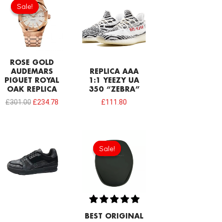
price
price
Sale!
Sale!
was:
is:
£301.00.
£234.78.
ROSE GOLD
AUDEMARS
REPLICA AAA
PIGUET ROYAL
1:1 YEEZY UA
OAK REPLICA
350 “ZEBRA”
£
301.00
£
234.78
£
111.80
Original
Current
price
price
Sale!
Sale!
was:
is:
£430.00.
£258.00.
BEST ORIGINAL