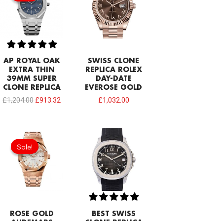
£1,204.00.
£913.32.
AP ROYAL OAK
SWISS CLONE
EXTRA THIN
REPLICA ROLEX
39MM SUPER
DAY-DATE
CLONE REPLICA
EVEROSE GOLD
£
1,204.00
£
913.32
£
1,032.00
Original
Current
price
price
Sale!
Sale!
was:
is:
£301.00.
£234.78.
ROSE GOLD
BEST SWISS