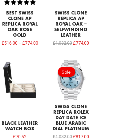
BEST SWISS
SWISS CLONE
CLONE AP
REPLICA AP
REPLICA ROYAL
ROYAL OAK –
OAK ROSE
SELFWINDING
GOLD
LEATHER
£
516.00
–
£
774.00
£
1,032.00
£
774.00
Original
Current
price
price
Sale!
Sale!
was:
is:
£1,032.00.
£817.00.
SWISS CLONE
REPLICA ROLEX
DAY DATE ICE
BLACK LEATHER
BLUE ARABIC
WATCH BOX
DIAL PLATINUM
£
70.52
£
1,032.00
£
817.00