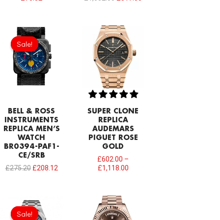
Original
Current
price
price
Sale!
Sale!
was:
is:
£275.20.
£208.12.
BELL & ROSS
SUPER CLONE
INSTRUMENTS
REPLICA
REPLICA MEN’S
AUDEMARS
WATCH
PIGUET ROSE
BR0394-PAF1-
GOLD
CE/SRB
£
602.00
–
£
275.20
£
208.12
£
1,118.00
Original
Current
price
price
Sale!
Sale!
was:
is: