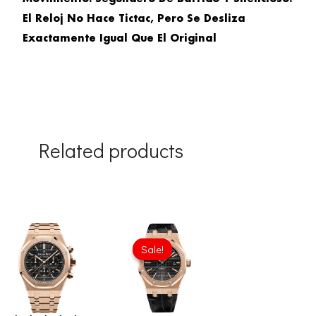
El Reloj No Hace Tictac, Pero Se Desliza
Exactamente Igual Que El Original
Related products
Original
Current
price
price
Sale!
Sale!
was:
is:
£1,032.00.
£774.00.