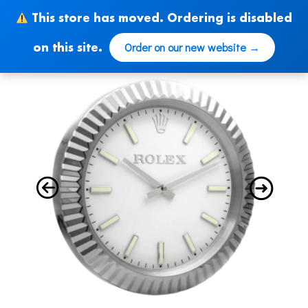
Skip
This store has moved. Ordering is disabled
to
content
Order on our new website →
on this site.