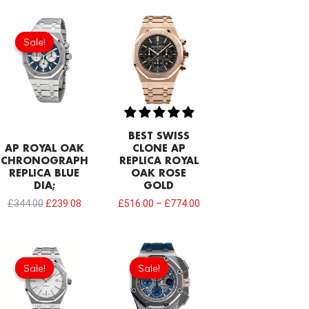
Original
Current
price
price
Sale!
Sale!
was:
is:
£344.00.
£239.08.
BEST SWISS
AP ROYAL OAK
CLONE AP
CHRONOGRAPH
REPLICA ROYAL
REPLICA BLUE
OAK ROSE
DIA;
GOLD
£
344.00
£
239.08
£
516.00
–
£
774.00
Original
Current
Original
Current
price
price
price
price
Sale!
Sale!
Sale!
Sale!
was:
is:
was:
is:
£344.00.
£234.78.
£1,032.00.
£817.00.