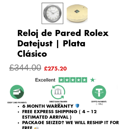
Reloj de Pared Rolex
Datejust | Plata
Clásico
ORIGINAL
CURRENT
£
344.00
£
275.20
PRICE
PRICE
WAS:
IS:
£344.00.
£275.20.
6 MONTH WARRANTY
FREE EXPRESS SHIPPING ( 4 – 12
ESTIMATED ARRIVAL )
PACKAGE SEIZED? WE WILL RESHIP IT FOR
FREE