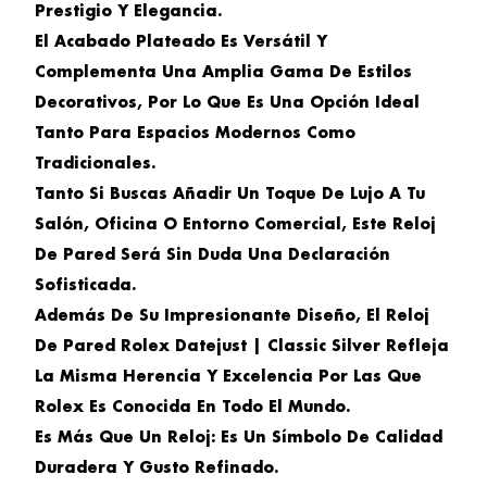
Prestigio Y Elegancia.
El Acabado Plateado Es Versátil Y
Complementa Una Amplia Gama De Estilos
Decorativos, Por Lo Que Es Una Opción Ideal
Tanto Para Espacios Modernos Como
Tradicionales.
Tanto Si Buscas Añadir Un Toque De Lujo A Tu
Salón, Oficina O Entorno Comercial, Este Reloj
De Pared Será Sin Duda Una Declaración
Sofisticada.
Además De Su Impresionante Diseño, El
Reloj
De Pared Rolex Datejust | Classic Silver
Refleja
La Misma Herencia Y Excelencia Por Las Que
Rolex Es Conocida En Todo El Mundo.
Es Más Que Un Reloj: Es Un Símbolo De Calidad
Duradera Y Gusto Refinado.