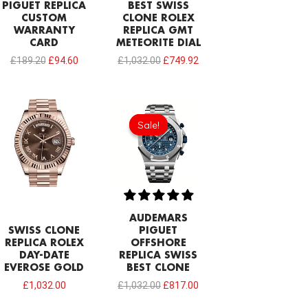
PIGUET REPLICA
BEST SWISS
CUSTOM
CLONE ROLEX
WARRANTY
REPLICA GMT
CARD
METEORITE DIAL
£
189.20
£
94.60
£
1,032.00
£
749.92
Original
Current
price
price
Sale!
Sale!
was:
is:
£1,032.00.
£817.00.
AUDEMARS
SWISS CLONE
PIGUET
REPLICA ROLEX
OFFSHORE
DAY-DATE
REPLICA SWISS
EVEROSE GOLD
BEST CLONE
£
1,032.00
£
1,032.00
£
817.00