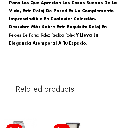
Para Los Que Aprecian Las Cosas Buenas De La
Vida, Este Reloj De Pared Es Un Complemento
Imprescindible En Cualquier Colección.
Descubre Más Sobre Este Exquisito Reloj En
Relojes De Pared Rolex Replica Rolex
Y Lleva La
Elegancia Atemporal A Tu Espacio.
Related products
Original
Current
Original
Current
price
price
price
price