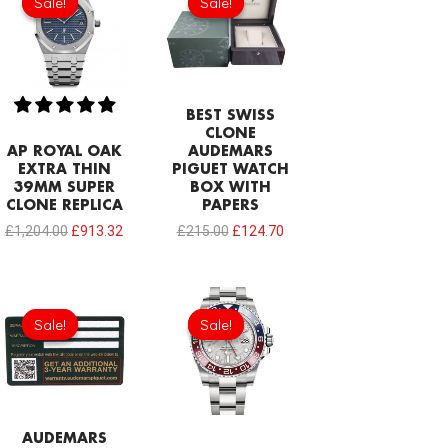
Sale!
Sale!
Sale!
Sale!
was:
is:
was:
is:
£1,204.00.
£913.32.
£215.00.
£124.70.
BEST SWISS
CLONE
AP ROYAL OAK
AUDEMARS
EXTRA THIN
PIGUET WATCH
39MM SUPER
BOX WITH
CLONE REPLICA
PAPERS
£
1,204.00
£
913.32
£
215.00
£
124.70
Original
Current
Original
Current
price
price
price
price
Sale!
Sale!
Sale!
Sale!
was:
is:
was:
is:
£189.20.
£94.60.
£1,032.00.
£749.92.
AUDEMARS