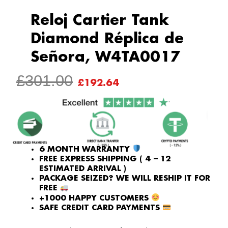
Reloj Cartier Tank
Diamond Réplica de
Señora, W4TA0017
ORIGINAL
CURRENT
£
301.00
£
192.64
PRICE
PRICE
WAS:
IS:
£301.00.
£192.64.
6 MONTH WARRANTY
FREE EXPRESS SHIPPING ( 4 – 12
ESTIMATED ARRIVAL )
PACKAGE SEIZED? WE WILL RESHIP IT FOR
FREE
+1000 HAPPY CUSTOMERS
SAFE CREDIT CARD PAYMENTS