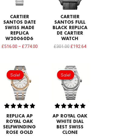
CARTIER
CARTIER
SANTOS DATE
SANTOS FULL
SWISS MADE
BLACK REPLICA
REPLICA
DE CARTIER
W20060D6
WATCH
£
516.00
–
£
774.00
£
301.00
£
192.64
Original
Current
Original
Current
price
price
price
price
Sale!
Sale!
Sale!
Sale!
was:
is:
was:
is:
£344.00.
£239.08.
£344.00.
£234.78.
REPLICA AP
AP ROYAL OAK
ROYAL OAK
WHITE DIAL
SELFWINDING
BEST SWISS
ROSE GOLD
CLONE