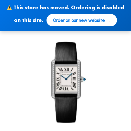
Skip
This store has moved. Ordering is disabled
to
content
Order on our new website →
on this site.