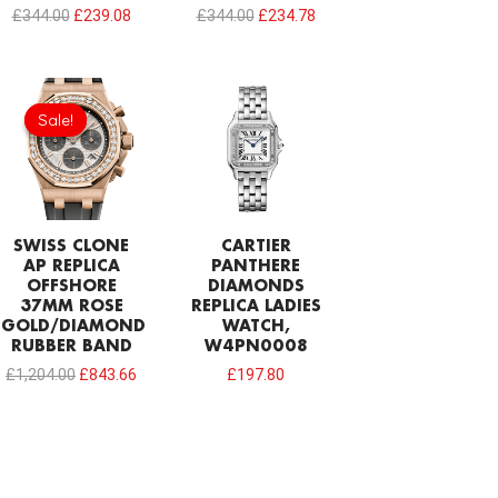
£
344.00
£
239.08
£
344.00
£
234.78
Original
Current
price
price
Sale!
Sale!
was:
is:
£1,204.00.
£843.66.
SWISS CLONE
CARTIER
AP REPLICA
PANTHERE
OFFSHORE
DIAMONDS
37MM ROSE
REPLICA LADIES
GOLD/DIAMOND
WATCH,
RUBBER BAND
W4PN0008
£
1,204.00
£
843.66
£
197.80