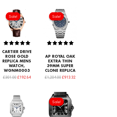
Original
Current
Original
Current
price
price
price
price
Sale!
Sale!
Sale!
Sale!
was:
is:
was:
is:
£301.00.
£192.64.
£1,204.00.
£913.32.
CARTIER DRIVE
ROSE GOLD
AP ROYAL OAK
REPLICA MENS
EXTRA THIN
WATCH,
39MM SUPER
WGNM0003
CLONE REPLICA
£
301.00
£
192.64
£
1,204.00
£
913.32
Original
Current
price
price
Sale!
Sale!
was:
is:
£301.00.
£192.64.