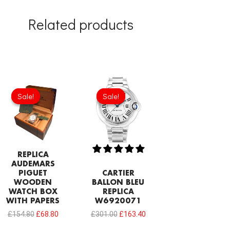
Related products
Original
Current
Original
Current
price
price
price
price
Sale!
Sale!
Sale!
Sale!
was:
is:
was:
is:
£154.80.
£68.80.
£301.00.
£163.40.
REPLICA
AUDEMARS
PIGUET
CARTIER
WOODEN
BALLON BLEU
WATCH BOX
REPLICA
WITH PAPERS
W6920071
£
154.80
£
68.80
£
301.00
£
163.40