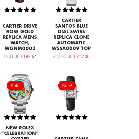
CARTIER
CARTIER DRIVE
SANTOS BLUE
ROSE GOLD
DIAL SWISS
REPLICA MENS
REPLICA CLONE
WATCH,
AUTOMATIC
WGNM0003
WSSA0009 TOP
£
301.00
£
192.64
£
1,075.00
£
817.00
Original
Current
Original
Current
price
price
price
price
Sale!
Sale!
Sale!
Sale!
was:
is:
was:
is:
£258.00.
£215.00.
£258.00.
£192.64.
NEW ROLEX
“CELEBRATION”