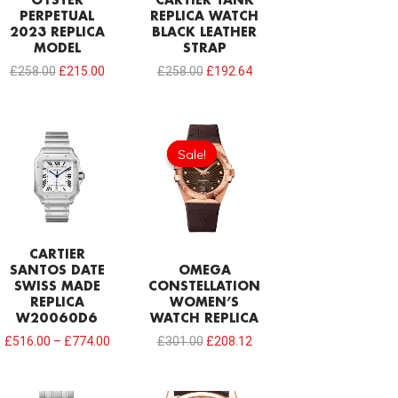
OYSTER
CARTIER TANK
PERPETUAL
REPLICA WATCH
2023 REPLICA
BLACK LEATHER
MODEL
STRAP
£
258.00
£
215.00
£
258.00
£
192.64
Original
Current
price
price
Sale!
Sale!
was:
is:
£301.00.
£208.12.
CARTIER
SANTOS DATE
OMEGA
SWISS MADE
CONSTELLATION
REPLICA
WOMEN’S
W20060D6
WATCH REPLICA
£
516.00
–
£
774.00
£
301.00
£
208.12