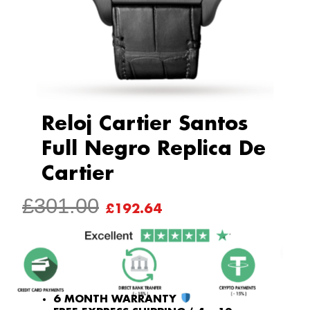
Reloj Cartier Santos
Full Negro Replica De
Cartier
ORIGINAL
CURRENT
£
301.00
£
192.64
PRICE
PRICE
WAS:
IS:
£301.00.
£192.64.
6 MONTH WARRANTY