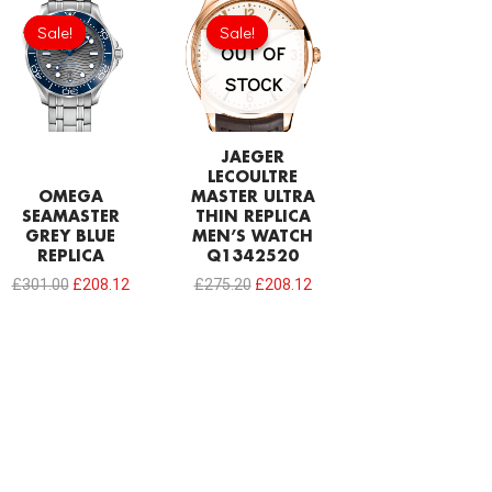
Original
Current
Original
Current
price
price
price
price
Sale!
Sale!
Sale!
Sale!
was:
is:
was:
is:
OUT OF
£301.00.
£208.12.
£275.20.
£208.12.
STOCK
JAEGER
LECOULTRE
OMEGA
MASTER ULTRA
SEAMASTER
THIN REPLICA
GREY BLUE
MEN’S WATCH
REPLICA
Q1342520
£
301.00
£
208.12
£
275.20
£
208.12