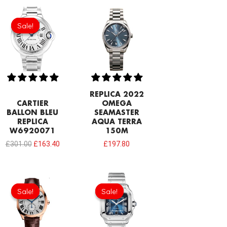
Original
Current
price
price
Sale!
Sale!
was:
is:
£301.00.
£163.40.
REPLICA 2022
CARTIER
OMEGA
BALLON BLEU
SEAMASTER
REPLICA
AQUA TERRA
W6920071
150M
£
301.00
£
163.40
£
197.80
Original
Current
Original
Current
price
price
price
price
Sale!
Sale!
Sale!
Sale!
was:
is:
was:
is:
£301.00.
£192.64.
£1,075.00.
£817.00.