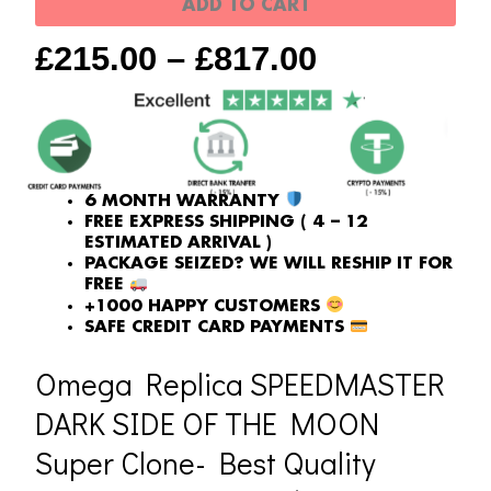
ADD TO CART
moon
£
215.00
–
£
817.00
Super
Clone
quantity
6 MONTH WARRANTY
FREE EXPRESS SHIPPING ( 4 – 12
ESTIMATED ARRIVAL )
PACKAGE SEIZED? WE WILL RESHIP IT FOR
FREE
+1000 HAPPY CUSTOMERS
SAFE CREDIT CARD PAYMENTS
Omega Replica SPEEDMASTER
DARK SIDE OF THE MOON
Super Clone- Best Quality