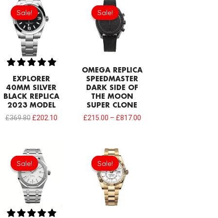
price
price
Sale!
Sale!
Sale!
Sale!
was:
is:
£369.80.
£202.10.
OMEGA REPLICA
EXPLORER
SPEEDMASTER
40MM SILVER
DARK SIDE OF
BLACK REPLICA
THE MOON
2023 MODEL
SUPER CLONE
£
369.80
£
202.10
£
215.00
–
£
817.00
Original
Current
Original
Current
price
price
price
price
Sale!
Sale!
Sale!
Sale!
was:
is:
was:
is:
£344.00.
£234.78.
£378.40.
£206.40.