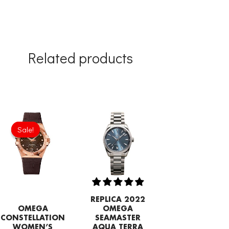
Related products
Original
Current
price
price
Sale!
Sale!
was:
is:
£301.00.
£208.12.
REPLICA 2022
OMEGA
OMEGA
CONSTELLATION
SEAMASTER
WOMEN’S
AQUA TERRA