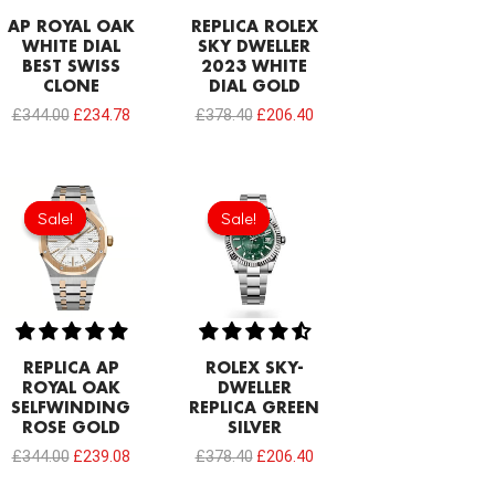
AP ROYAL OAK
REPLICA ROLEX
WHITE DIAL
SKY DWELLER
BEST SWISS
2023 WHITE
CLONE
DIAL GOLD
£
344.00
£
234.78
£
378.40
£
206.40
Original
Current
Original
Current
price
price
price
price
Sale!
Sale!
Sale!
Sale!
was:
is:
was:
is:
£344.00.
£239.08.
£378.40.
£206.40.
REPLICA AP
ROLEX SKY-
ROYAL OAK
DWELLER
SELFWINDING
REPLICA GREEN
ROSE GOLD
SILVER
£
344.00
£
239.08
£
378.40
£
206.40