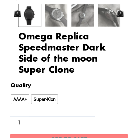
Omega Replica
Speedmaster Dark
Side of the moon
Super Clone
Omega
Quality
Replica
AAAA+
Super-Klon
Speedmaster
Dark
Side
of
the