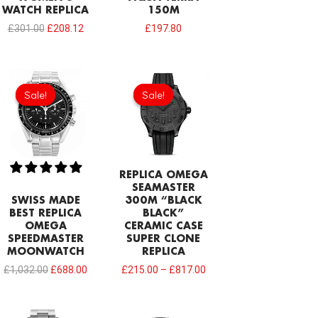
WATCH REPLICA
150M
£
301.00
£
208.12
£
197.80
Original
Current
price
price
Sale!
Sale!
Sale!
Sale!
was:
is:
£1,032.00.
£688.00.
REPLICA OMEGA
SEAMASTER
SWISS MADE
300M “BLACK
BEST REPLICA
BLACK”
OMEGA
CERAMIC CASE
SPEEDMASTER
SUPER CLONE
MOONWATCH
REPLICA
£
1,032.00
£
688.00
£
215.00
–
£
817.00
Original
Current