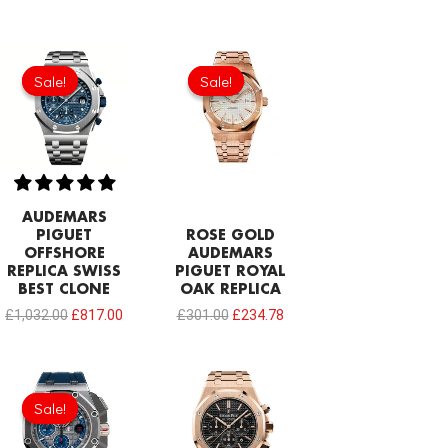
Original
Current
Original
Current
price
price
price
price
Sale!
Sale!
Sale!
Sale!
was:
is:
was:
is:
£1,032.00.
£817.00.
£301.00.
£234.78.
AUDEMARS
PIGUET
ROSE GOLD
OFFSHORE
AUDEMARS
REPLICA SWISS
PIGUET ROYAL
BEST CLONE
OAK REPLICA
£
1,032.00
£
817.00
£
301.00
£
234.78
Original
Current
price
price
Sale!
Sale!
was:
is:
£1,032.00.
£817.00.