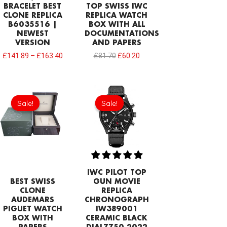
BRACELET BEST
TOP SWISS IWC
CLONE REPLICA
REPLICA WATCH
B6035516 |
BOX WITH ALL
NEWEST
DOCUMENTATIONS
VERSION
AND PAPERS
£
141.89
–
£
163.40
£
81.70
£
60.20
Original
Current
Original
Current
price
price
price
price
Sale!
Sale!
Sale!
Sale!
was:
is:
was:
is:
£215.00.
£124.70.
£301.00.
£200.38.
IWC PILOT TOP
BEST SWISS
GUN MOVIE
CLONE
REPLICA
AUDEMARS
CHRONOGRAPH
PIGUET WATCH
IW389001
BOX WITH
CERAMIC BLACK