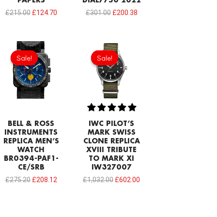
PAPERS
DIAL7750 2022
£
215.00
£
124.70
£
301.00
£
200.38
Original
Current
Original
Current
price
price
price
price
Sale!
Sale!
Sale!
Sale!
was:
is:
was:
is:
£275.20.
£208.12.
£1,032.00.
£602.00.
BELL & ROSS
IWC PILOT’S
INSTRUMENTS
MARK SWISS
REPLICA MEN’S
CLONE REPLICA
WATCH
XVIII TRIBUTE
BR0394-PAF1-
TO MARK XI
CE/SRB
IW327007
£
275.20
£
208.12
£
1,032.00
£
602.00