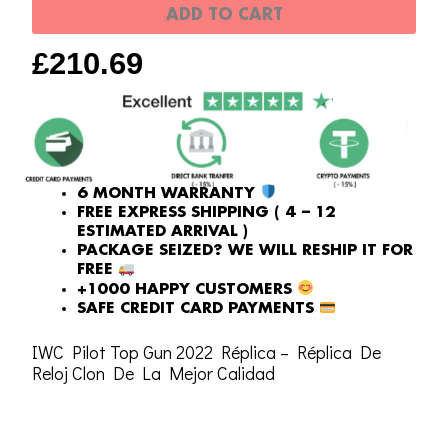
IW326901
ADD TO CART
Réplica
£
210.69
Cerámica
Negra
2022
quantity
6 MONTH WARRANTY
FREE EXPRESS SHIPPING ( 4 – 12
ESTIMATED ARRIVAL )
PACKAGE SEIZED? WE WILL RESHIP IT FOR
FREE
+1000 HAPPY CUSTOMERS
SAFE CREDIT CARD PAYMENTS
IWC Pilot Top Gun 2022 Réplica – Réplica De
Reloj Clon De La Mejor Calidad