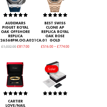
AUDEMARS
BEST SWISS
PIGUET ROYAL
CLONE AP
OAK OFFSHORE
REPLICA ROYAL
REPLICA
OAK ROSE
26568PM.OO.A021CA.01
GOLD
£
1,032.00
£
817.00
£
516.00
–
£
774.00
Original
Current
price
price
Sale!
Sale!
was:
is:
£81.70.
£60.20.
CARTIER
LOVE/NAIL