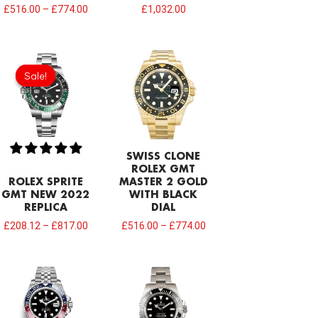
£
516.00
–
£
774.00
£
1,032.00
Sale!
Sale!
SWISS CLONE
ROLEX GMT
ROLEX SPRITE
MASTER 2 GOLD
GMT NEW 2022
WITH BLACK
REPLICA
DIAL
£
208.12
–
£
817.00
£
516.00
–
£
774.00