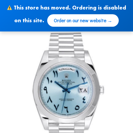
Skip
This store has moved. Ordering is disabled
to
content
Order on our new website →
on this site.