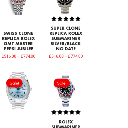
SUPER CLONE
SWISS CLONE
REPLICA ROLEX
REPLICA ROLEX
SUBMARINER
GMT MASTER
SILVER/BLACK
PEPSI JUBILEE
NO DATE
£
516.00
–
£
774.00
£
516.00
–
£
774.00
Original
Current
Original
Current
price
price
price
price
Sale!
Sale!
Sale!
Sale!
was:
is:
was:
is:
£1,032.00.
£817.00.
£688.00.
£473.00.
ROLEX
SUBMARINER