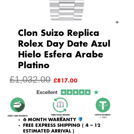
Clon Suizo Replica
Rolex Day Date Azul
Hielo Esfera Arabe
Platino
ORIGINAL
CURRENT
£
1,032.00
£
817.00
PRICE
PRICE
WAS:
IS:
£1,032.00.
£817.00.
6 MONTH WARRANTY
FREE EXPRESS SHIPPING ( 4 – 12
ESTIMATED ARRIVAL )