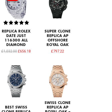
£1,032.00.
£656.18.
REPLICA ROLEX
SUPER CLONE
DATE JUST
REPLICA AP
116300 ALL
OFFSHORE
DIAMOND
ROYAL OAK
£
1,032.00
£
656.18
£
797.22
SWISS CLONE
BEST SWISS
REPLICA AP