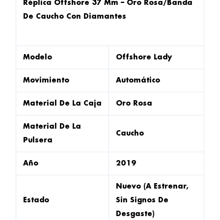
Réplica Offshore 37 Mm – Oro Rosa/Banda
De Caucho Con Diamantes
Modelo
Offshore Lady
Movimiento
Automático
Material De La Caja
Oro Rosa
Material De La
Caucho
Pulsera
Año
2019
Nuevo (A Estrenar,
Estado
Sin Signos De
Desgaste)