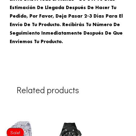
Estimación De Llegada Después De Hacer Tu
Pedido, Por Favor, Deja Pasar 2-3 Días Para El
Envío De Tu Producto. Recibirás Tu Número De
Seguimiento Inmediatamente Después De Que
Enviemos Tu Producto.
Related products
Original
Current
price
price
Sale!
Sale!
was:
is: