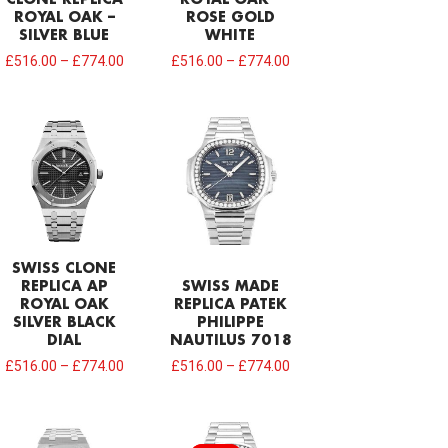
CLONE REPLICA
ROYAL OAK –
ROYAL OAK –
ROSE GOLD
SILVER BLUE
WHITE
£
516.00
–
£
774.00
£
516.00
–
£
774.00
SWISS CLONE
REPLICA AP
SWISS MADE
ROYAL OAK
REPLICA PATEK
SILVER BLACK
PHILIPPE
DIAL
NAUTILUS 7018
£
516.00
–
£
774.00
£
516.00
–
£
774.00
Original
Current
price
price