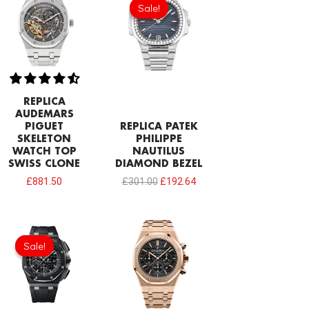
Sale!
Sale!
was:
is:
£301.00.
£192.64.
REPLICA
AUDEMARS
PIGUET
REPLICA PATEK
SKELETON
PHILIPPE
WATCH TOP
NAUTILUS
SWISS CLONE
DIAMOND BEZEL
£
881.50
£
301.00
£
192.64
Sale!
Sale!