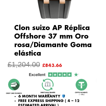
Clon suizo AP Réplica
Offshore 37 mm Oro
rosa/Diamante Goma
elástica
ORIGINAL
CURRENT
£
1,204.00
£
843.66
PRICE
PRICE
WAS:
IS:
£1,204.00.
£843.66.
6 MONTH WARRANTY
FREE EXPRESS SHIPPING ( 4 – 12
ESTIMATED ARRIVAL )