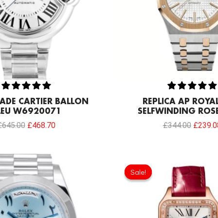
ADE CARTIER BALLON
REPLICA AP ROYA
LEU W6920071
SELFWINDING ROS
£
645.00
£
468.70
£
344.00
£
239.0
Original
Current
Original
price
price
price
Sale!
Sale!
was:
is:
was:
£1,032.00.
£817.00.
£301.0