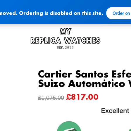
Order on
moved. Ordering is disabled on this site.
Cartier Santos Esf
Suizo Automátic
£
817.00
ORIGINAL
CURRENT
£
1,075.00
PRICE
PRICE
WAS:
IS:
£1,075.00.
£817.00.