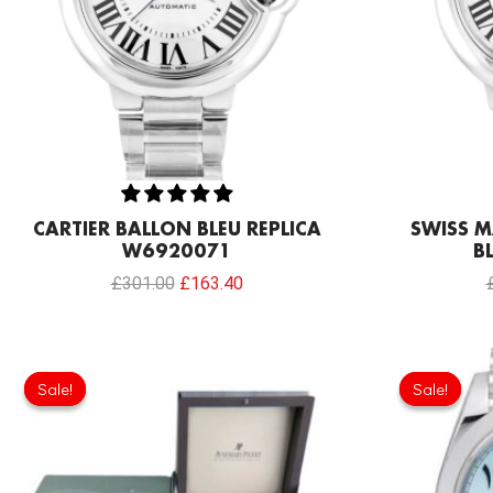
CARTIER BALLON BLEU REPLICA
SWISS M
W6920071
B
£
301.00
£
163.40
Original
Current
price
price
Sale!
Sale!
Sale!
Sale!
was:
is:
£215.00.
£124.70.