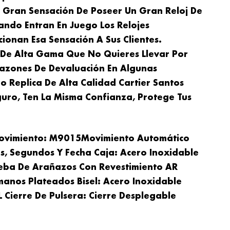
a Gran Sensación De Poseer Un Gran Reloj De
ando Entran En Juego Los Relojes
ionan Esa Sensación A Sus Clientes.
j De Alta Gama Que No Quieres Llevar Por
azones De Devaluación En Algunas
zo Replica De Alta Calidad Cartier Santos
guro, Ten La Misma Confianza, Protege Tus
vimiento:
M9015
Movimiento Automático
s, Segundos Y Fecha Caja:
Acero
Inoxidable
Prueba De Arañazos Con Revestimiento AR
anos Plateados Bisel:
Acero Inoxidable
 Cierre De Pulsera: Cierre Desplegable