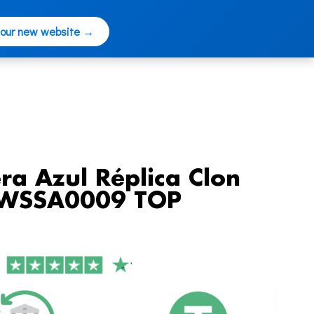
 our new website →
era Azul Réplica Clon
o WSSA0009 TOP