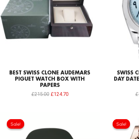
BEST SWISS CLONE AUDEMARS
SWISS C
PIGUET WATCH BOX WITH
DAY DATE
PAPERS
£
215.00
£
124.70
£
Original
Current
price
price
Sale!
Sale!
Sale!
Sale!
was:
is:
£430.00.
£258.00.