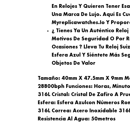
En Relojes Y Quieren Tener Es
Una Marca De Lujo. Aquí Es Cu
Myreplicawatches.io Y Proporc
¿ Tienes Ya Un Auténtico Relo
Motivos De Seguridad O Por R
Ocasiones ? Lleva Tu Reloj Sui
Esfera Azul Y Siéntete Más Se
Objetos De Valor
Tamaño: 40mm X 47.5mm X 9mm Mo
28800bph Funciones: Horas, Minuto
316L Cristal: Cristal De Zafiro A 
Esfera: Esfera
Azul
Con Números Rom
316L
Correa: Acero Inoxidable 316L
Resistencia Al Agua:
50
Metros