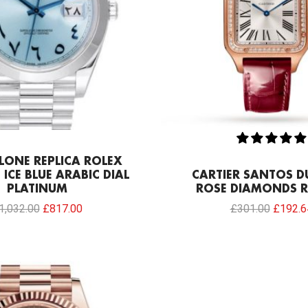
LONE REPLICA ROLEX
 ICE BLUE ARABIC DIAL
CARTIER SANTOS 
PLATINUM
ROSE DIAMONDS R
1,032.00
£
817.00
£
301.00
£
192.6
Original
Current
price
price
was:
is:
£1,032.00.
£817.00.