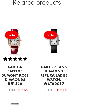
Related products
Original
Current
Original
Current
price
price
price
price
Sale!
Sale!
Sale!
Sale!
was:
is:
was:
is:
£301.00.
£192.64.
£301.00.
£192.64.
CARTIER
CARTIER TANK
SANTOS
DIAMOND
DUMONT ROSE
REPLICA LADIES
DIAMONDS
WATCH,
REPLICA
W4TA0017
£
301.00
£
192.64
£
301.00
£
192.64
Original
Current
Original
Current