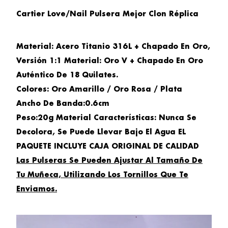
Cartier Love/Nail Pulsera Mejor Clon Réplica
Material:
Acero Titanio 316L + Chapado En Oro,
Versión 1:1 Material:
Oro V + Chapado En Oro
Auténtico De 18 Quilates.
Colores:
Oro Amarillo / Oro Rosa / Plata
Ancho De Banda
:
0.6cm
Peso
:
20g
Material Características
:
Nunca Se
Decolora, Se Puede Llevar Bajo El Agua EL
PAQUETE INCLUYE CAJA ORIGINAL DE CALIDAD
Las Pulseras Se Pueden Ajustar Al Tamaño De
Tu Muñeca, Utilizando Los Tornillos Que Te
Enviamos.