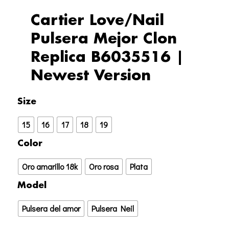
Cartier Love/Nail
Pulsera Mejor Clon
Replica B6035516 |
Newest Version
Cartier
Size
Love/Nail
15
16
17
18
19
Pulsera
Mejor
Color
Clon
Oro amarillo 18k
Oro rosa
Plata
Replica
B6035516
Model
|
Pulsera del amor
Pulsera Neil
Newest
Version