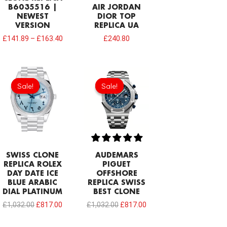
B6035516 |
AIR JORDAN
NEWEST
DIOR TOP
VERSION
REPLICA UA
£
141.89
–
£
163.40
£
240.80
Original
Current
Original
Current
price
price
price
price
Sale!
Sale!
Sale!
Sale!
was:
is:
was:
is:
£1,032.00.
£817.00.
£1,032.00.
£817.00.
SWISS CLONE
AUDEMARS
REPLICA ROLEX
PIGUET
DAY DATE ICE
OFFSHORE
BLUE ARABIC
REPLICA SWISS
DIAL PLATINUM
BEST CLONE
£
1,032.00
£
817.00
£
1,032.00
£
817.00