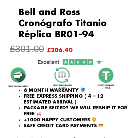
Bell and Ross
Cronógrafo Titanio
Réplica BR01-94
ORIGINAL
CURRENT
£
301.00
£
206.40
PRICE
PRICE
WAS:
IS:
£301.00.
£206.40.
6 MONTH WARRANTY
FREE EXPRESS SHIPPING ( 4 – 12
ESTIMATED ARRIVAL )
PACKAGE SEIZED? WE WILL RESHIP IT FOR
FREE
+1000 HAPPY CUSTOMERS
SAFE CREDIT CARD PAYMENTS