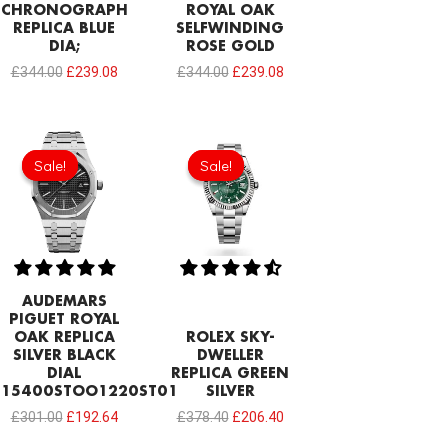
CHRONOGRAPH
ROYAL OAK
REPLICA BLUE
SELFWINDING
DIA;
ROSE GOLD
£
344.00
£
239.08
£
344.00
£
239.08
Original
Current
Original
Current
price
price
price
price
Sale!
Sale!
Sale!
Sale!
was:
is:
was:
is:
£301.00.
£192.64.
£378.40.
£206.40.
AUDEMARS
PIGUET ROYAL
OAK REPLICA
ROLEX SKY-
SILVER BLACK
DWELLER
DIAL
REPLICA GREEN
15400STOO1220ST01
SILVER
£
301.00
£
192.64
£
378.40
£
206.40