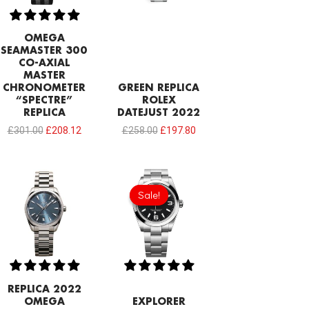
OMEGA
SEAMASTER 300
CO-AXIAL
MASTER
CHRONOMETER
GREEN REPLICA
“SPECTRE”
ROLEX
REPLICA
DATEJUST 2022
£
301.00
£
208.12
£
258.00
£
197.80
Original
Current
price
price
Sale!
Sale!
was:
is:
£369.80.
£202.10.
REPLICA 2022
OMEGA
EXPLORER