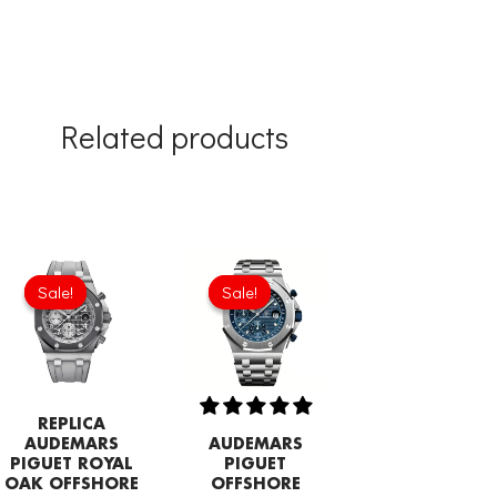
Related products
Original
Current
price
price
Sale!
Sale!
Sale!
Sale!
was:
is:
£1,032.00.
£817.00.
REPLICA
AUDEMARS
AUDEMARS
PIGUET ROYAL
PIGUET
OAK OFFSHORE
OFFSHORE