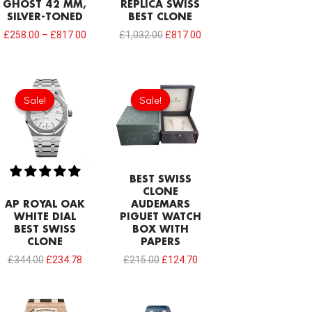
GHOST 42 MM,
REPLICA SWISS
SILVER-TONED
BEST CLONE
£
258.00
–
£
817.00
£
1,032.00
£
817.00
Original
Current
Original
Current
price
price
price
price
Sale!
Sale!
Sale!
Sale!
was:
is:
was:
is:
£344.00.
£234.78.
£215.00.
£124.70.
BEST SWISS
CLONE
AP ROYAL OAK
AUDEMARS
WHITE DIAL
PIGUET WATCH
BEST SWISS
BOX WITH
CLONE
PAPERS
£
344.00
£
234.78
£
215.00
£
124.70
Original
Current