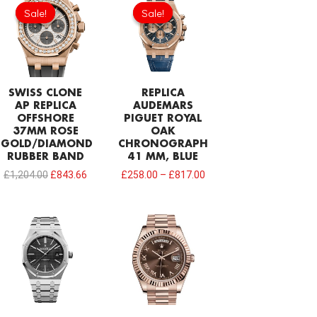
price
price
Sale!
Sale!
Sale!
Sale!
was:
is:
£1,204.00.
£843.66.
SWISS CLONE
REPLICA
AP REPLICA
AUDEMARS
OFFSHORE
PIGUET ROYAL
37MM ROSE
OAK
GOLD/DIAMOND
CHRONOGRAPH
RUBBER BAND
41 MM, BLUE
£
1,204.00
£
843.66
£
258.00
–
£
817.00