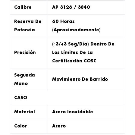
Calibre
AP 3126 / 3840
Reserva De
60 Horas
Potencia
(aproximadamente)
(-3/+3 Seg/día) Dentro De
Precisión
Los Límites De La
Certificación COSC
Segunda
Movimiento De Barrido
Mano
CASO
Material
Acero Inoxidable
Color
Acero