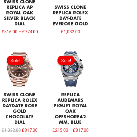
SWISS CLONE
REPLICA AP
SWISS CLONE
ROYAL OAK
REPLICA ROLEX
SILVER BLACK
DAY-DATE
DIAL
EVEROSE GOLD
£
516.00
–
£
774.00
£
1,032.00
Original
Current
price
price
Sale!
Sale!
Sale!
Sale!
was:
is:
£1,032.00.
£817.00.
SWISS CLONE
REPLICA
REPLICA ROLEX
AUDEMARS
DAYDATE ROSE
PIGUET ROYAL
GOLD
OAK
CHOCOLATE
OFFSHORE42
DIAL
MM, BLUE
£
1,032.00
£
817.00
£
215.00
–
£
817.00