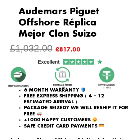
Audemars Piguet
Offshore Réplica
Mejor Clon Suizo
ORIGINAL
CURRENT
£
1,032.00
£
817.00
PRICE
PRICE
WAS:
IS:
£1,032.00.
£817.00.
6 MONTH WARRANTY
FREE EXPRESS SHIPPING ( 4 – 12
ESTIMATED ARRIVAL )
PACKAGE SEIZED? WE WILL RESHIP IT FOR
FREE
+1000 HAPPY CUSTOMERS
SAFE CREDIT CARD PAYMENTS